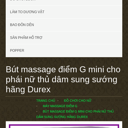
LÀM TO DƯƠNG VẬT
BAO ĐÔN DÊN
SẢN PHẨM HỖ TRỢ
POPPER
Bút massage điểm G mini cho
phái nữ thủ dâm sung sướng
hãng Durex
TRANG CHỦ
ĐỒ CHƠI CHO NỮ
MÁY MASSAGE ĐIỂM G
BÚT MASSAGE ĐIỂM G MINI CHO PHÁI NỮ THỦ
DÂM SUNG SƯỚNG HÃNG DUREX