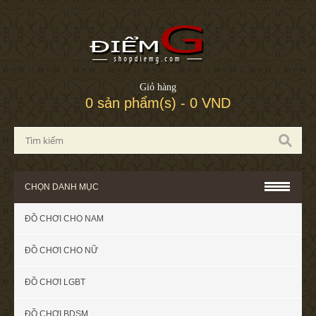
Giỏ hàng
0 sản phẩm(s) - 0 VND
CHỌN DANH MỤC
ĐỒ CHƠI CHO NAM
ĐỒ CHƠI CHO NỮ
ĐỒ CHƠI LGBT
ĐỒ CHƠI BDSM