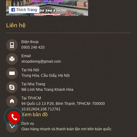
Liên hệ
Điện thoại
0905 246 420
Email
shopdiemg@gmail.com
Tại Hà Nội
Trung Hòa, Cầu Giấy, Hà Nội
Tại Nha Trang
Mê Linh Nha Trang Khánh Hòa
Tại TP.HCM
94 Quốc Lộ 13 P.26
,
Bình Thạnh
,
TPHCM
-
700000
10.812604
,
106.712761
Xem bản đồ
Dịch vụ

Giao hàng nhanh và thanh toán tận nơi trên toàn quốc.