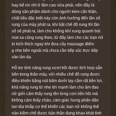
hay bể rơi rớt ở tầm cao vửa phải, nên đây là
dòng sản phẩm dành cho người kém cẩn thận,
chất liệu đặc biệt này còn ảnh hưởng đến tần số
rung của máy phát ra, khi bật chế độ rung thì tần
số sẽ phát ra, làm cho không khí xung quanh bút
mat xa cũng rung theo, từ đấy làm cho các bạn nữ
bị kích thích ngay khi đưa cây massage điểm
g nhẹ bên ngoài mà chưa cần tiếp xúc trực tiếp
vào làn da.
Hỗ trợ tính năng rung vượt trội được tích hợp sẳn
bên trong thân máy, với nhiều chế độ rung được
điều khiển bằng nút bấm dưới tay cầm rất tiện lợi,
khả năng rung từ nhẹ tới mạnh làm cho âm đạo
nữ giới cảm thấy rung lên từng cơn liên hồi mà
không cảm thấy chán, cảm giác hưng phấn dần
lan tỏa khắp cơ thể khiến các bạn nữ không thể
nào kiềm chế được bản thân đang khao khát tình