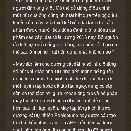
- Với tổng chiều dài 310mm độ dài phù hợp với
người đàn ông Việt. Có thể dễ dàng điều chỉnh
mứt hút của ống cũng như tắt bật dựa trên bộ điều
khiển của máy. Với thiết kế hiện đại làm cho sản
phẩm được người tiêu dùng đánh giá là dòng sản
phẩm cao cấp, đạt chất lượng 2016 này. Bộ nguồn
rời kết hợp với cổng sạc bằng usb nên các bạn có
thể sạc ở mọi nơi, rất tiện dụng phải không nào ?
- Máy tập làm cho dương vật dài ra sở hữu 5 tầng
số hút khí khác nhau từ nhẹ đến mạnh để người
dùng lựa chọn cho mình một chế độ phù hợp khi
mới luyện tập hoặc đã tập lâu ngày, dụng cụ tập
còn có thể tách rời giữa khoan ống tập và bộ phận
máy hút để người dùng có thể vệ sinh dễ dàng
hơn sau khi tập luyện. Máy tập tăng kích thước
dương vật tự nhiên Penispump này được cấu tạo
từ chất liệu nhựa cao cấp ABS siêu bền và trong
suốt, bên trên ống tập còn in thước đo để người