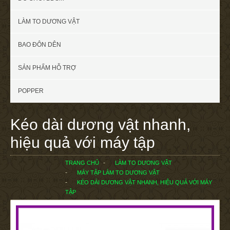
LÀM TO DƯƠNG VẬT
BAO ĐÔN DÊN
SẢN PHẨM HỖ TRỢ
POPPER
Kéo dài dương vật nhanh,
hiệu quả với máy tập
TRANG CHỦ
LÀM TO DƯƠNG VẬT
MÁY TẬP LÀM TO DƯƠNG VẬT
KÉO DÀI DƯƠNG VẬT NHANH, HIỆU QUẢ VỚI MÁY
TẬP