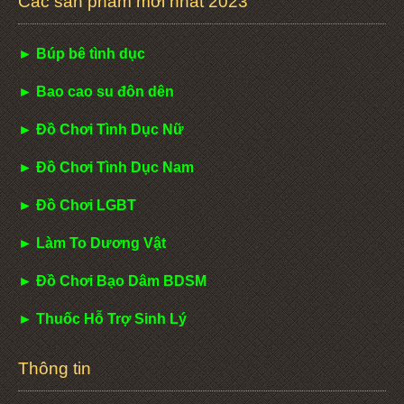
Các sản phẩm mới nhất 2023
► Búp bê tình dục
► Bao cao su đôn dên
► Đồ Chơi Tình Dục Nữ
► Đồ Chơi Tình Dục Nam
► Đồ Chơi LGBT
► Làm To Dương Vật
► Đồ Chơi Bạo Dâm BDSM
► Thuốc Hỗ Trợ Sinh Lý
Thông tin