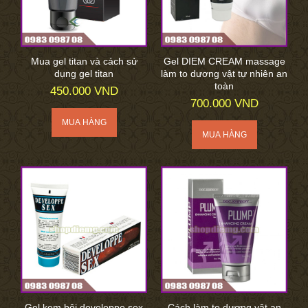
Mua gel titan và cách sử
Gel DIEM CREAM massage
dụng gel titan
làm to dương vật tự nhiên an
toàn
450.000 VND
700.000 VND
Gel kem bôi developpe sex
Cách làm to dương vật an