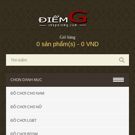
Giỏ hàng
0 sản phẩm(s) - 0 VND
CHỌN DANH MỤC
ĐỒ CHƠI CHO NAM
ĐỒ CHƠI CHO NỮ
ĐỒ CHƠI LGBT
ĐỒ CHƠI BDSM