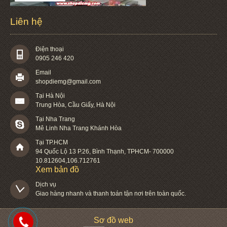
Liên hệ
Điện thoại
0905 246 420
Email
shopdiemg@gmail.com
Tại Hà Nội
Trung Hòa, Cầu Giấy, Hà Nội
Tại Nha Trang
Mê Linh Nha Trang Khánh Hòa
Tại TP.HCM
94 Quốc Lộ 13 P.26
,
Bình Thạnh
,
TPHCM
-
700000
10.812604
,
106.712761
Xem bản đồ
Dịch vụ

Giao hàng nhanh và thanh toán tận nơi trên toàn quốc.
Sơ đồ web