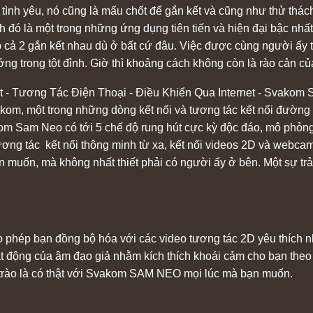
a tình yêu, nó cũng là mấu chốt để gắn kết và cũng như thử th
ó là một trong những ứng dụng tiên tiến và hiện đại bậc nhất.
p cả 2 gắn kết nhau dù ở bất cứ đâu. Việc được cùng người ấy t
ng trong tột đỉnh. Giờ thì khoảng cách không còn là rào cản củ
- Tương Tác Điện Thoại - Điều Khiển Qua Internet - Svakom 
kom, một trong những dòng kết nối và tương tác kết nối đường
m Sam Neo có tới 5 chế độ rung hút cực kỳ độc đáo, mô phỏng
 tương tác kết nối thông minh từ xa, kết nối videos 2D và webca
ạn muốn, mà không nhất thiết phải có người ấy ở bên. Một sự t
o phép bạn đồng bộ hóa với các video tương tác 2D yêu thích n
oạt động của âm đạo giả nhằm kích thích khoái cảm cho bạn the
 trào là có thật với Svakom SAM NEO mọi lúc mà bạn muốn.