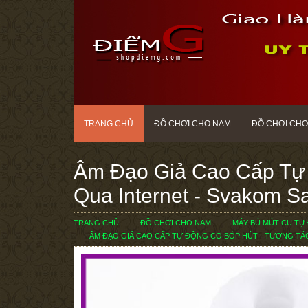
TRANG CHỦ
ĐỒ CHƠI CHO NAM
ĐỒ CHƠI CHO
Âm Đạo Giả Cao Cấp Tự 
Qua Internet - Svakom 
TRANG CHỦ
ĐỒ CHƠI CHO NAM
MÁY BÚ MÚT CU TỰ
ÂM ĐẠO GIẢ CAO CẤP TỰ ĐỘNG CO BÓP HÚT - TƯƠNG TÁC 