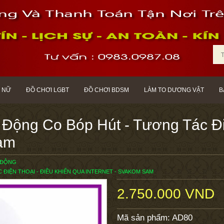
 NỮ
ĐỒ CHƠI LGBT
ĐỒ CHƠI BDSM
LÀM TO DƯƠNG VẬT
B
Động Co Bóp Hút - Tương Tác Điệ
Sam
 ĐỘNG
ĐIỆN THOẠI - ĐIỀU KHIỂN QUA INTERNET - SVAKOM SAM
2.750.000 VND
Mã sản phẩm:
AD80