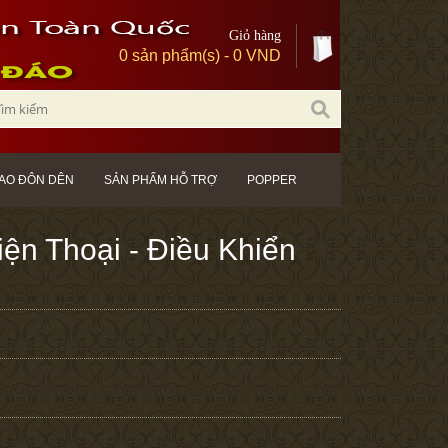
Giỏ hàng
0 sản phẩm(s) - 0 VND
AO ĐÔN DÊN
SẢN PHẨM HỖ TRỢ
POPPER
n Thoại - Điều Khiển