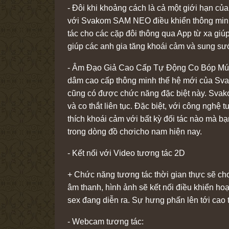
- Đôi khi khoảng cách là cả một giới hạn củ
với Svakom SAM NEO điều khiển thông minh đ
tác cho các cặp đôi thông qua App từ xa giú
giúp các anh gia tăng khoái cảm và sung sướ
- Âm Đạo Giả Cao Cấp Tự Động Co Bóp Mút 
dâm cao cấp thông minh thế hệ mới của Sva
cũng có được chức năng đặc biệt này. Svako
và co thắt liên tục. Đặc biệt, với công nghệ
thích khoái cảm với bất kỳ đối tác nào mà b
trong dòng đồ chơicho nam hiện nay.
- Kết nối với Video tương tác 2D
+ Chức năng tương tác thời gian thực sẽ ch
âm thanh, hình ảnh sẽ kết nối điều khiển h
sex đang diễn ra. Sự hưng phấn lên tới cao
- Webcam tương tác: