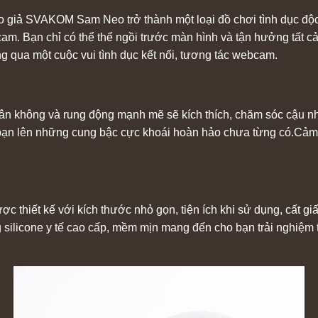
giả SVAKOM Sam Neo trở thành một loại đồ chơi tình dục độc 
m. Bạn chỉ có thể thể ngồi trước màn hình và tận hưởng tất 
g qua một cuộc vui tình dục kết nối, tương tác webcam.
chân không và rung động mạnh mẽ sẽ kích thích, chăm sóc cậu n
bạn lên những cung bậc cực khoái hoàn hảo chưa từng có.Cảm g
hiết kế với kích thước nhỏ gọn, tiện ích khi sử dụng, cất g
silicone y tế cao cấp, mềm mịn mang đến cho bạn trải nghiệm tì