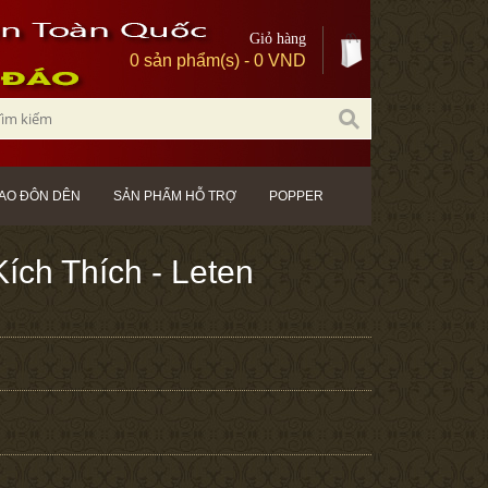
Giỏ hàng
0 sản phẩm(s) - 0 VND
AO ĐÔN DÊN
SẢN PHẨM HỖ TRỢ
POPPER
ch Thích - Leten