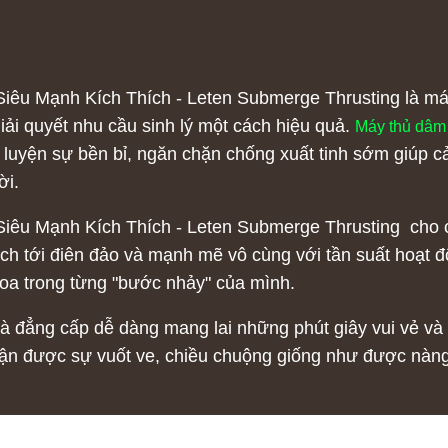
êu Mạnh Kích Thích - Leten Submerge Thrusting là má
ải quyết nhu cầu sinh lý một cách hiệu quả.
Máy thủ dâm
uyện sự bền bỉ, ngăn chặn chống xuất tinh sớm giúp cải
ời.
êu Mạnh Kích Thích - Leten Submerge Thrusting cho các
ích tới điên đảo và mạnh mẽ vô cùng với tần suất hoạt đ
hoa trong từng "bước nhảy" của mình.
và đẳng cấp dễ dàng mang lai những phút giây vui vẻ và
ận được sự vuốt ve, chiều chuộng giống như được nàng 