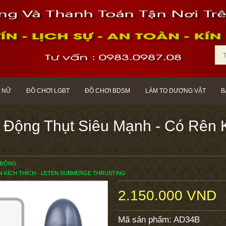
 NỮ
ĐỒ CHƠI LGBT
ĐỒ CHƠI BDSM
LÀM TO DƯƠNG VẬT
B
ộng Thụt Siêu Mạnh - Có Rên Kí
 ĐỘNG
N KÍCH THÍCH - LETEN SUBMERGE THRUSTING
2.150.000 VND
Mã sản phẩm:
AD34B