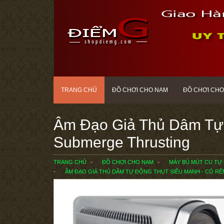
TRANG CHỦ
ĐỒ CHƠI CHO NAM
ĐỒ CHƠI CHO
Âm Đạo Giả Thủ Dâm Tự Đ
Submerge Thrusting
TRANG CHỦ
ĐỒ CHƠI CHO NAM
MÁY BÚ MÚT CU TỰ
ÂM ĐẠO GIẢ THỦ DÂM TỰ ĐỘNG THỤT SIÊU MẠNH - CÓ RÊ