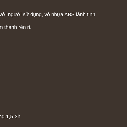
àn với người sử dụng, vỏ nhựa ABS lành tinh.
 thanh rên rỉ.
m
ng 1,5-3h