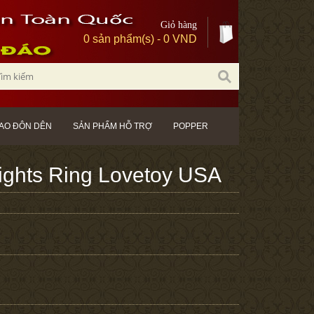
Giỏ hàng
0 sản phẩm(s) - 0 VND
AO ĐÔN DÊN
SẢN PHẨM HỖ TRỢ
POPPER
ights Ring Lovetoy USA