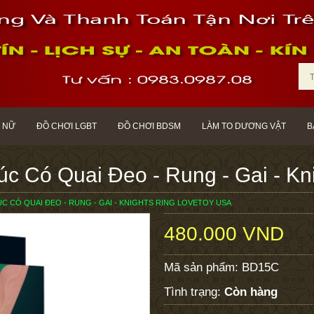
 NỮ
ĐỒ CHƠI LGBT
ĐỒ CHƠI BDSM
LÀM TO DƯƠNG VẬT
B
 Có Quai Đeo - Rung - Gai - Kn
C CÓ QUAI ĐEO - RUNG - GAI - KNIGHTS RING LOVETOY USA
480.000 VND
Mã sản phẩm:
BD15C
Tình trạng:
Còn hàng