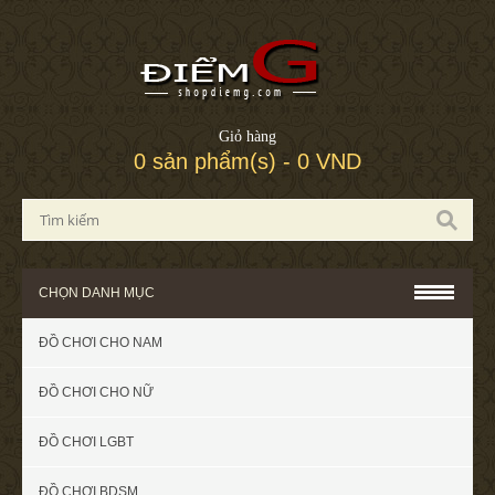
Giỏ hàng
0 sản phẩm(s) - 0 VND
CHỌN DANH MỤC
ĐỒ CHƠI CHO NAM
ĐỒ CHƠI CHO NỮ
ĐỒ CHƠI LGBT
ĐỒ CHƠI BDSM