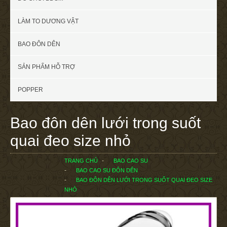
LÀM TO DƯƠNG VẬT
BAO ĐÔN DÊN
SẢN PHẨM HỖ TRỢ
POPPER
Bao đôn dên lưới trong suốt
quai đeo size nhỏ
TRANG CHỦ
BAO CAO SU
BAO CAO SU ĐÔN DÊN
BAO ĐÔN DÊN LƯỚI TRONG SUỐT QUAI ĐEO SIZE
NHỎ