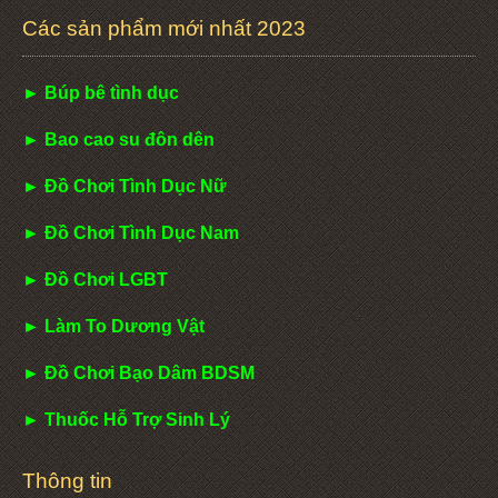
Các sản phẩm mới nhất 2023
► Búp bê tình dục
► Bao cao su đôn dên
► Đồ Chơi Tình Dục Nữ
► Đồ Chơi Tình Dục Nam
► Đồ Chơi LGBT
► Làm To Dương Vật
► Đồ Chơi Bạo Dâm BDSM
► Thuốc Hỗ Trợ Sinh Lý
Thông tin