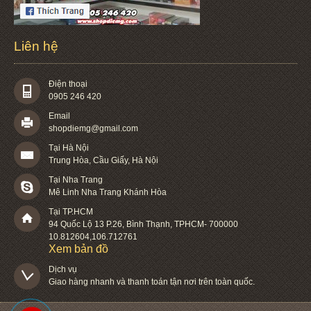
Liên hệ
Điện thoại
0905 246 420
Email
shopdiemg@gmail.com
Tại Hà Nội
Trung Hòa, Cầu Giấy, Hà Nội
Tại Nha Trang
Mê Linh Nha Trang Khánh Hòa
Tại TP.HCM
94 Quốc Lộ 13 P.26
,
Bình Thạnh
,
TPHCM
-
700000
10.812604
,
106.712761
Xem bản đồ
Dịch vụ

Giao hàng nhanh và thanh toán tận nơi trên toàn quốc.