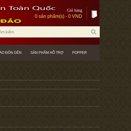
Giỏ hàng
0 sản phẩm(s) - 0 VND
AO ĐÔN DÊN
SẢN PHẨM HỖ TRỢ
POPPER