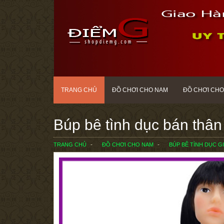
TRANG CHỦ
ĐỒ CHƠI CHO NAM
ĐỒ CHƠI CHO
Búp bê tình dục bán thân 
TRANG CHỦ
ĐỒ CHƠI CHO NAM
BÚP BÊ TÌNH DỤC G