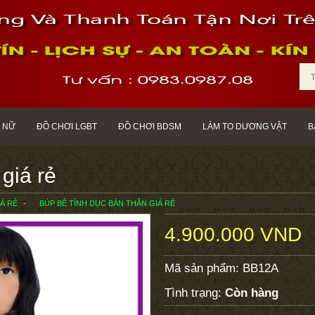
 NỮ
ĐỒ CHƠI LGBT
ĐỒ CHƠI BDSM
LÀM TO DƯƠNG VẬT
B
giá rẻ
IÁ RẺ
BÚP BÊ TÌNH DỤC BÁN THÂN GIÁ RẺ
4.900.000 VND
Mã sản phẩm:
BB12A
Tình trạng:
Còn hàng