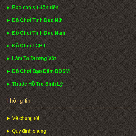
► Bao cao su đôn dên
► Đồ Chơi Tình Dục Nữ
► Đồ Chơi Tình Dục Nam
► Đồ Chơi LGBT
► Làm To Dương Vật
► Đồ Chơi Bạo Dâm BDSM
► Thuốc Hỗ Trợ Sinh Lý
Thông tin
► Về chúng tôi
► Quy định chung