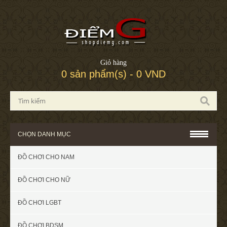
Giỏ hàng
0 sản phẩm(s) - 0 VND
CHỌN DANH MỤC
ĐỒ CHƠI CHO NAM
ĐỒ CHƠI CHO NỮ
ĐỒ CHƠI LGBT
ĐỒ CHƠI BDSM