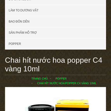
LÀM TO DƯƠNG VẬT
BAO ĐÔN DÊN
SẢN PHẨM HỖ TRỢ
POPPER
Chai hít nước hoa popper C4
vàng 10ml
TRANG CHỦ
POPPER
CHAI HÍT NƯỚC HOA POPPER C4 VÀNG 10ML