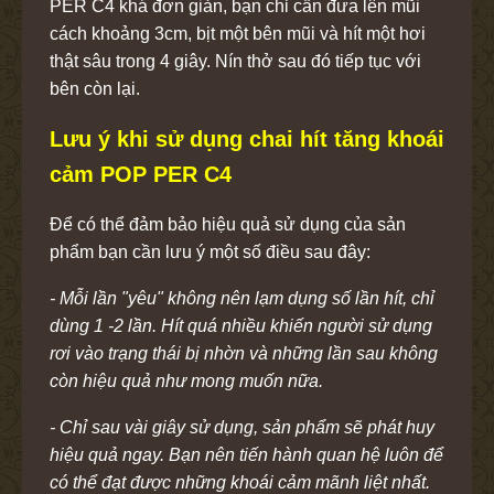
PER C4 khá đơn giản, bạn chỉ cần đưa lên mũi
cách khoảng 3cm, bịt một bên mũi và hít một hơi
thật sâu trong 4 giây. Nín thở sau đó tiếp tục với
bên còn lại.
Lưu ý khi sử dụng chai hít tăng khoái
cảm POP PER C4
Để có thể đảm bảo hiệu quả sử dụng của sản
phẩm bạn cần lưu ý một số điều sau đây:
- Mỗi lần "yêu" không nên lạm dụng số lần hít, chỉ
dùng 1 -2 lần. Hít quá nhiều khiến người sử dụng
rơi vào trạng thái bị nhờn và những lần sau không
còn hiệu quả như mong muốn nữa.
- Chỉ sau vài giây sử dụng, sản phẩm sẽ phát huy
hiệu quả ngay. Bạn nên tiến hành quan hệ luôn để
có thể đạt được những khoái cảm mãnh liệt nhất.