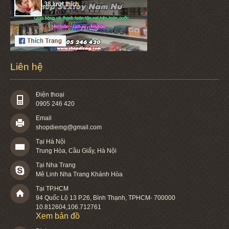
Liên hệ
Điện thoại
0905 246 420
Email
shopdiemg@gmail.com
Tại Hà Nội
Trung Hòa, Cầu Giấy, Hà Nội
Tại Nha Trang
Mê Linh Nha Trang Khánh Hòa
Tại TP.HCM
94 Quốc Lộ 13 P.26
,
Bình Thạnh
,
TPHCM
-
700000
10.812604
,
106.712761
Xem bản đồ