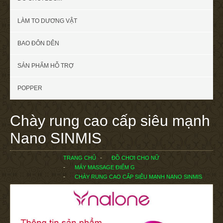
LÀM TO DƯƠNG VẬT
BAO ĐÔN DÊN
SẢN PHẨM HỖ TRỢ
POPPER
Chày rung cao cấp siêu mạnh
Nano SINMIS
TRANG CHỦ
ĐỒ CHƠI CHO NỮ
MÁY MASSAGE ĐIỂM G
CHÀY RUNG CAO CẤP SIÊU MẠNH NANO SINMIS