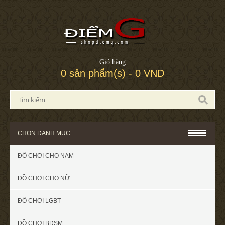
Giỏ hàng
0 sản phẩm(s) - 0 VND
CHỌN DANH MỤC
ĐỒ CHƠI CHO NAM
ĐỒ CHƠI CHO NỮ
ĐỒ CHƠI LGBT
ĐỒ CHƠI BDSM