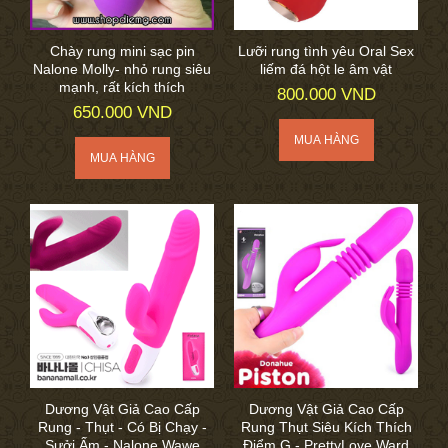
Chày rung mini sạc pin
Lưỡi rung tình yêu Oral Sex
Nalone Molly- nhỏ rung siêu
liếm đá hột le âm vật
mạnh, rất kích thích
800.000 VND
650.000 VND
Dương Vật Giả Cao Cấp
Dương Vật Giả Cao Cấp
Rung - Thụt - Có Bị Chạy -
Rung Thụt Siêu Kích Thích
Sưởi Ấm - Nalone Wawe
Điểm G - PrettyLove Ward