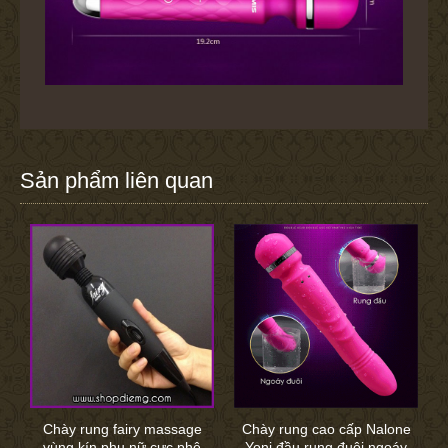
Sản phẩm liên quan
Chày rung fairy massage
Chày rung cao cấp Nalone
vùng kín phụ nữ cực phê
Yoni đầu rung đuôi ngoáy