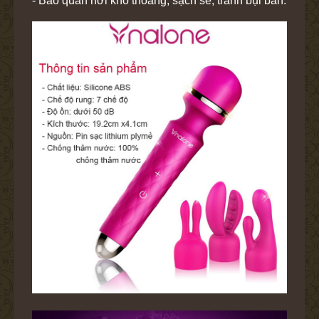
- Bảo quan nơi khô thoáng, sạch sẽ, tránh bụi bẩn.