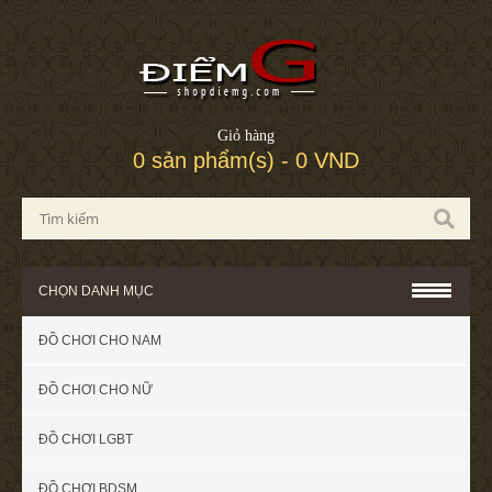
Giỏ hàng
0 sản phẩm(s) - 0 VND
CHỌN DANH MỤC
ĐỒ CHƠI CHO NAM
ĐỒ CHƠI CHO NỮ
ĐỒ CHƠI LGBT
ĐỒ CHƠI BDSM