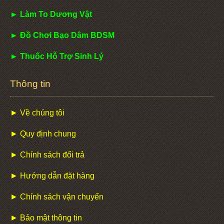
► Làm To Dương Vật
► Đồ Chơi Bạo Dâm BDSM
► Thuốc Hỗ Trợ Sinh Lý
Thông tin
► Về chúng tôi
► Quy định chung
► Chính sách đổi trả
► Hướng dẫn đặt hàng
► Chính sách vận chuyển
► Bảo mật thông tin