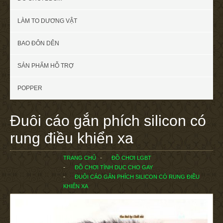
LÀM TO DƯƠNG VẬT
BAO ĐÔN DÊN
SẢN PHẨM HỖ TRỢ
POPPER
Đuôi cáo gắn phích silicon có
rung điều khiển xa
TRANG CHỦ
ĐỒ CHƠI LGBT
ĐỒ CHƠI TÌNH DỤC CHO GAY
ĐUÔI CÁO GẮN PHÍCH SILICON CÓ RUNG ĐIỀU
KHIỂN XA