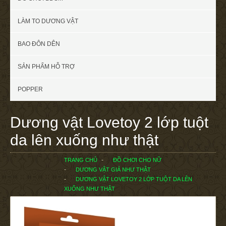
LÀM TO DƯƠNG VẬT
BAO ĐÔN DÊN
SẢN PHẨM HỖ TRỢ
POPPER
Dương vật Lovetoy 2 lớp tuột
da lên xuống như thật
TRANG CHỦ
ĐỒ CHƠI CHO NỮ
DƯƠNG VẬT GIẢ NHƯ THẬT
DƯƠNG VẬT LOVETOY 2 LỚP TUỘT DA LÊN
XUỐNG NHƯ THẬT