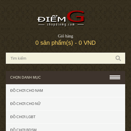
Giỏ hàng
0 sản phẩm(s) - 0 VND
CHỌN DANH MỤC
ĐỒ CHƠI CHO NAM
ĐỒ CHƠI CHO NỮ
ĐỒ CHƠI LGBT
ĐỒ CHƠI BDSM