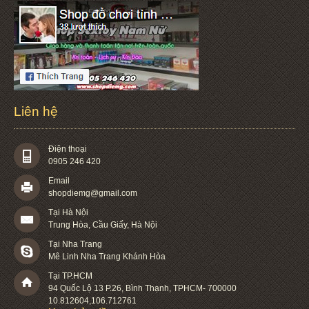
Liên hệ
Điện thoại
0905 246 420
Email
shopdiemg@gmail.com
Tại Hà Nội
Trung Hòa, Cầu Giấy, Hà Nội
Tại Nha Trang
Mê Linh Nha Trang Khánh Hòa
Tại TP.HCM
94 Quốc Lộ 13 P.26
,
Bình Thạnh
,
TPHCM
-
700000
10.812604
,
106.712761