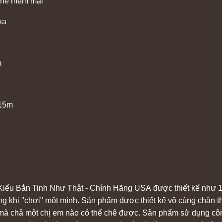
cone mềm mại
xa
m
 15m
ểu Bắn Tinh Như Thật - Chính Hãng USA được thiết kế như 1 d
ng khi "chơi" một mình. Sản phẩm được thiết kế vô cùng chân th
mà chả một chị em nào có thể chê được. Sản phẩm sử dụng công