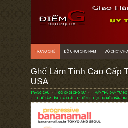
TRANG CHỦ
ĐỒ CHƠI CHO NAM
ĐỒ CHƠI CHO
Ghế Làm Tình Cao Cấp T
USA
TRANG CHỦ
ĐỒ CHƠI CHO NỮ
MÁY THỦ DÂM TỰ Đ
GHẾ LÀM TÌNH CAO CẤP TỰ ĐỘNG THỤT ĐỦ KIỂU BẮN TIN