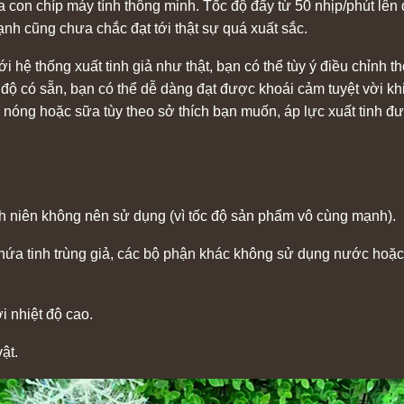
 con chíp máy tính thông minh. Tốc độ đẩy từ 50 nhịp/phút lên 
nh cũng chưa chắc đạt tới thật sự quá xuất sắc.
i hệ thống xuất tinh giả như thật, bạn có thể tùy ý điều chỉnh th
 độ có sẵn, bạn có thể dễ dàng đạt được khoái cảm tuyệt vời kh
c nóng hoặc sữa tùy theo sở thích bạn muốn, áp lực xuất tinh 
hành niên không nên sử dụng (vì tốc độ sản phẩm vô cùng mạnh).
hứa tinh trùng giả, các bộ phận khác không sử dụng nước hoặc 
i nhiệt độ cao.
ật.