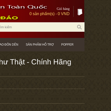
Giỏ hàng
0 sản phẩm(s) - 0 VND
AO ĐÔN DÊN
SẢN PHẨM HỖ TRỢ
POPPER
hư Thật - Chính Hãng