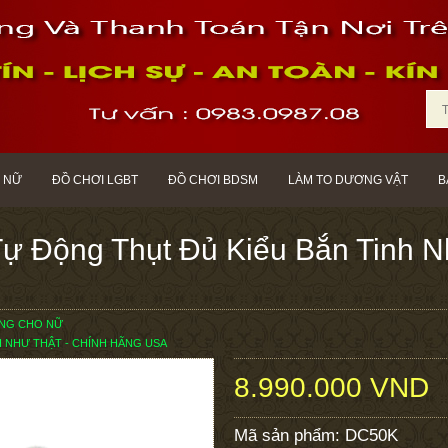
 NỮ
ĐỒ CHƠI LGBT
ĐỒ CHƠI BDSM
LÀM TO DƯƠNG VẬT
B
ự Động Thụt Đủ Kiểu Bắn Tinh N
ỘNG CHO NỮ
H NHƯ THẬT - CHÍNH HÃNG USA
8.990.000 VND
Mã sản phẩm:
DC50K