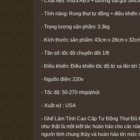
- Chất liệu: nhựa ABS + dương vật giả Sili
- Tính năng: Rung thụt tự động + điều khiển 
- Trọng lượng sản phẩm: 3.3kg
- Kích thước sản phẩm: 43cm x 28cm x 32c
- Tần số: tốc độ chuyển đổi 1/8
- Điều khiển: Điều khiển tốc độ từ xa lên tới
- Nguồn điện: 220v
- Tốc độ: 50-270 nhịp/phút
- Xuất xứ : USA
- Ghế Làm Tình Cao Cấp Tự Động Thụt Đủ Ki
như thật là một kiệt tác hoàn hảo cho các nà
người tình chung thủy và hoàn hảo tới mức 