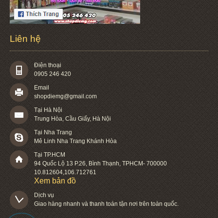
Liên hệ
Điện thoại
0905 246 420
Email
shopdiemg@gmail.com
Tại Hà Nội
Trung Hòa, Cầu Giấy, Hà Nội
Tại Nha Trang
Mê Linh Nha Trang Khánh Hòa
Tại TP.HCM
94 Quốc Lộ 13 P.26
,
Bình Thạnh
,
TPHCM
-
700000
10.812604
,
106.712761
Xem bản đồ
Dịch vụ

Giao hàng nhanh và thanh toán tận nơi trên toàn quốc.