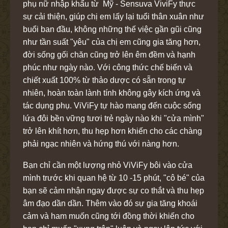
phụ nữ nhập khẩu từ Mỹ - Sensuva ViviFy thực
sự cải thiện, giúp chị em lấy lại tuổi thân xuân như
buổi ban đầu, không những thế việc gần gũi cũng
như tần suất "yêu" của chị em cũng gia tăng hơn,
đời sống gối chăn cũng trở lên êm đềm và hạnh
phúc như ngày nào. Với công thức chế biến và
chiết xuất 100% từ thảo dược có sẵn trong tự
nhiên, hoàn toàn lành tính không gây kích ứng và
tác dụng phụ. ViViFy tự hào mang đến cuộc sống
lứa đôi bền vững tươi trẻ ngày nào khi "cửa mình"
trở lên khít hơn, thu hẹp hơn khiến cho các chàng
phải ngạc nhiên và hứng thú với nàng hơn.
Bạn chỉ cần một lượng nhỏ ViViFy bôi vào cửa
mình trước khi quan hệ từ 10 -15 phút, "cô bé" của
bạn sẽ cảm nhận ngay được sự co thắt và thu hẹp
âm đạo dần dần. Thêm vào đó sự gia tăng khoái
cảm và ham muốn cũng tới đồng thời khiến cho