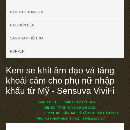
LÀM TO DƯƠNG VẬT
BAO ĐÔN DÊN
SẢN PHẨM HỖ TRỢ
POPPER
Kem se khít âm đạo và tăng
khoái cảm cho phụ nữ nhập
khẩu từ Mỹ - Sensuva ViviFi
TRANG CHỦ
SẢN PHẨM HỖ TRỢ
GEL BÔI TRƠN TĂNG KHOÁI CẢM
KEM SE KHÍT ÂM ĐẠO VÀ TĂNG KHOÁI CẢM CHO
PHỤ NỮ NHẬP KHẨU TỪ MỸ - SENSUVA VIVIFI