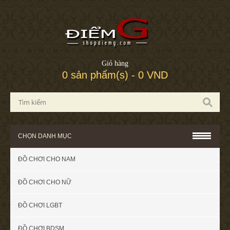
Giỏ hàng
0 sản phẩm(s) - 0 VND
CHỌN DANH MỤC
ĐỒ CHƠI CHO NAM
ĐỒ CHƠI CHO NỮ
ĐỒ CHƠI LGBT
ĐỒ CHƠI BDSM