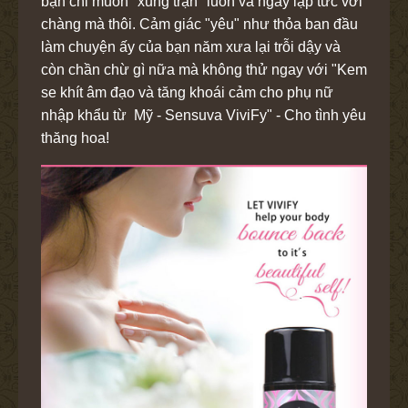
bạn chỉ muốn "xung trận" luôn và ngay lập tức với
chàng mà thôi. Cảm giác "yêu" như thỏa ban đầu
làm chuyện ấy của bạn năm xưa lại trỗi dậy và
còn chần chừ gì nữa mà không thử ngay với "Kem
se khít âm đạo và tăng khoái cảm cho phụ nữ
nhập khẩu từ Mỹ - Sensuva ViviFy" - Cho tình yêu
thăng hoa!