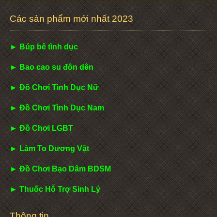
Các sản phẩm mới nhất 2023
► Búp bê tình dục
► Bao cao su đôn dên
► Đồ Chơi Tình Dục Nữ
► Đồ Chơi Tình Dục Nam
► Đồ Chơi LGBT
► Làm To Dương Vật
► Đồ Chơi Bạo Dâm BDSM
► Thuốc Hỗ Trợ Sinh Lý
Thông tin