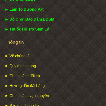
► Làm To Dương Vật
► Đồ Chơi Bạo Dâm BDSM
► Thuốc Hỗ Trợ Sinh Lý
Thông tin
► Về chúng tôi
► Quy định chung
► Chính sách đổi trả
► Hướng dẫn đặt hàng
► Chính sách vận chuyển
► Bảo mật thông tin