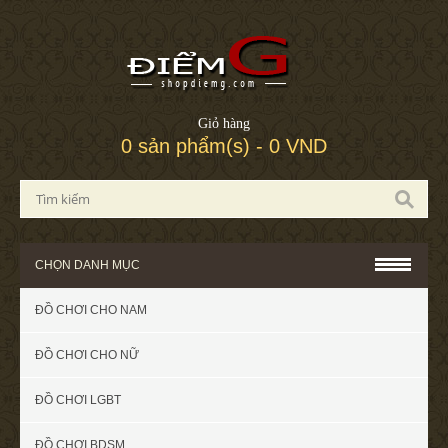
Giỏ hàng
0 sản phẩm(s) - 0 VND
CHỌN DANH MỤC
ĐỒ CHƠI CHO NAM
ĐỒ CHƠI CHO NỮ
ĐỒ CHƠI LGBT
ĐỒ CHƠI BDSM