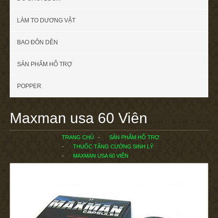
LÀM TO DƯƠNG VẬT
BAO ĐÔN DÊN
SẢN PHẨM HỖ TRỢ
POPPER
Maxman usa 60 Viên
TRANG CHỦ
SẢN PHẨM HỖ TRỢ
THUỐC TĂNG CƯỜNG SINH LÝ
MAXMAN USA 60 VIÊN