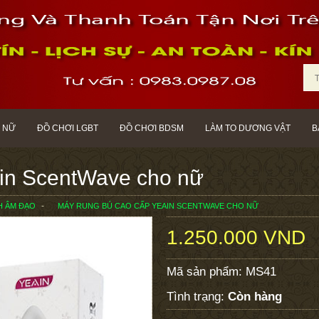
 NỮ
ĐỒ CHƠI LGBT
ĐỒ CHƠI BDSM
LÀM TO DƯƠNG VẬT
B
ain ScentWave cho nữ
CH ÂM ĐẠO
MÁY RUNG BÚ CAO CẤP YEAIN SCENTWAVE CHO NỮ
1.250.000 VND
Mã sản phẩm:
MS41
Tình trạng:
Còn hàng