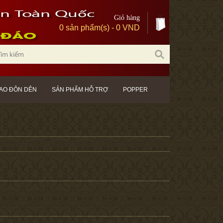
Giỏ hàng
0 sản phẩm(s) - 0 VND
AO ĐÔN DÊN
SẢN PHẨM HỖ TRỢ
POPPER