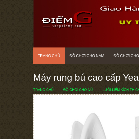
TRANG CHỦ
ĐỒ CHƠI CHO NAM
ĐỒ CHƠI CHO
Máy rung bú cao cấp Ye
TRANG CHỦ
ĐỒ CHƠI CHO NỮ
LƯỠI LIẾM KÍCH THÍ