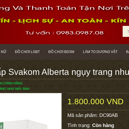
 NỮ
ĐỒ CHƠI LGBT
ĐỒ CHƠI BDSM
LÀM TO DƯƠNG VẬT
B
cấp Svakom Alberta ngụy trang nh
A CHÍNH HÃNG
RANG NHƯ MÁY ẢNH
1.800.000 VND
Mã sản phẩm:
DC90AB
Tình trạng:
Còn hàng