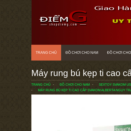
TRANG CHỦ
ĐỒ CHƠI CHO NAM
ĐỒ CHƠI CHO
Máy rung bú kẹp ti cao 
TRANG CHỦ
ĐỒ CHƠI CHO NAM
SEXTOY SVAKOM US
MÁY RUNG BÚ KẸP TI CAO CẤP SVAKOM ALBERTA NGỤY T