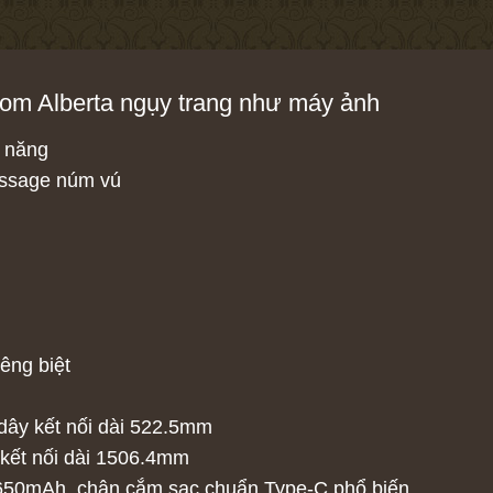
kom Alberta ngụy trang như máy ảnh
a năng
assage núm vú
iêng biệt
 dây kết nối dài 522.5mm
 kết nối dài 1506.4mm
m 650mAh, chân cắm sạc chuẩn Type-C phổ biến