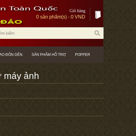
Giỏ hàng
0 sản phẩm(s) - 0 VND
AO ĐÔN DÊN
SẢN PHẨM HỖ TRỢ
POPPER
ư máy ảnh