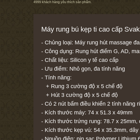
4999
khách hàng yêu thích sản phẩm.
Máy rung bú kẹp ti cao cấp Sva
- Chủng loại: Máy rung hút massage đ
- Công dụng: Rung hút điểm G, AD, m
- Chất liệu: Silicon y tế cao cấp
- Ưu điểm: Nhỏ gọn, đa tính năng
- Tính năng:
+ Rung 3 cường độ x 5 chế độ
+ Hút 3 cường độ x 5 chế độ
- Có 2 nút bấm điều khiển 2 tính năng r
- Kích thước máy: 74 x 51.3 x 49mm
- Kích thước trứng rung: 78.7 x 25mm,
- Kích thước kẹp vú: 54 x 35.3mm, dây
- Nguồn điện: pin sạc Polymer Lithiu