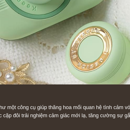
ư một công cụ giúp thăng hoa mối quan hệ tình cảm với
c cặp đôi trải nghiệm cảm giác mới lạ, tăng cường sự g