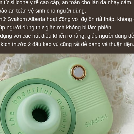
 từ silicone y tế cao cấp, an toàn cho làn da nhạy cảm.
bảo an toàn vệ sinh cho người dùng.
nữ Svakom Alberta hoạt động với độ ồn rất thấp, không 
giúp người dùng thư giãn mà không bị làm phiền.
 dụng với các nút điều khiển rõ ràng, giúp người dùng d
 kích thước 2 đầu kẹp vú cũng rất dễ dàng và thuận tiện