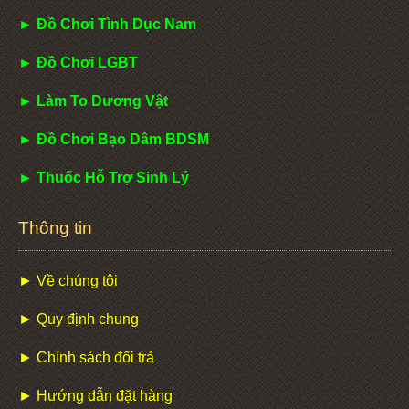
► Đồ Chơi Tình Dục Nam
► Đồ Chơi LGBT
► Làm To Dương Vật
► Đồ Chơi Bạo Dâm BDSM
► Thuốc Hỗ Trợ Sinh Lý
Thông tin
► Về chúng tôi
► Quy định chung
► Chính sách đổi trả
► Hướng dẫn đặt hàng