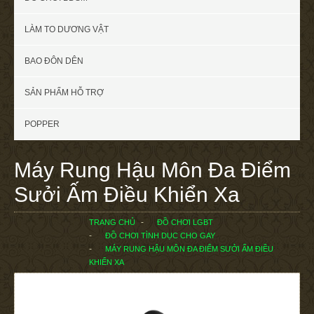
LÀM TO DƯƠNG VẬT
BAO ĐÔN DÊN
SẢN PHẨM HỖ TRỢ
POPPER
Máy Rung Hậu Môn Đa Điểm
Sưởi Ấm Điều Khiển Xa
TRANG CHỦ
ĐỒ CHƠI LGBT
ĐỒ CHƠI TÌNH DỤC CHO GAY
MÁY RUNG HẬU MÔN ĐA ĐIỂM SƯỞI ẤM ĐIỀU
KHIỂN XA