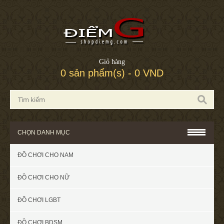
Giỏ hàng
0 sản phẩm(s) - 0 VND
CHỌN DANH MỤC
ĐỒ CHƠI CHO NAM
ĐỒ CHƠI CHO NỮ
ĐỒ CHƠI LGBT
ĐỒ CHƠI BDSM