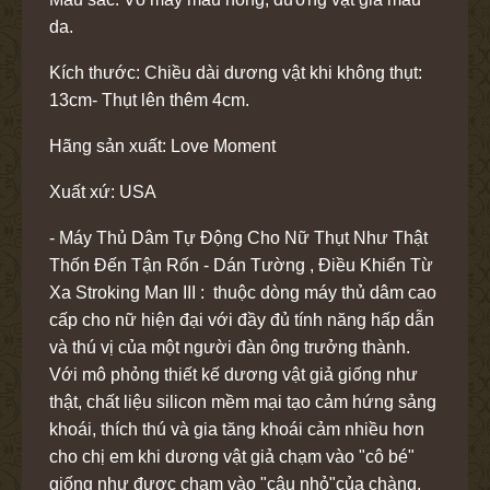
da.
Kích thước: Chiều dài dương vật khi không thụt:
13cm- Thụt lên thêm 4cm.
Hãng sản xuất: Love Moment
Xuất xứ: USA
- Máy Thủ Dâm Tự Động Cho Nữ Thụt Như Thật
Thốn Đến Tận Rốn - Dán Tường , Điều Khiển Từ
Xa Stroking Man III : thuộc dòng máy thủ dâm cao
cấp cho nữ hiện đại với đầy đủ tính năng hấp dẫn
và thú vị của một người đàn ông trưởng thành.
Với mô phỏng thiết kế dương vật giả giống như
thật, chất liệu silicon mềm mại tạo cảm hứng sảng
khoái, thích thú và gia tăng khoái cảm nhiều hơn
cho chị em khi dương vật giả chạm vào "cô bé"
giống như được chạm vào "cậu nhỏ"của chàng.