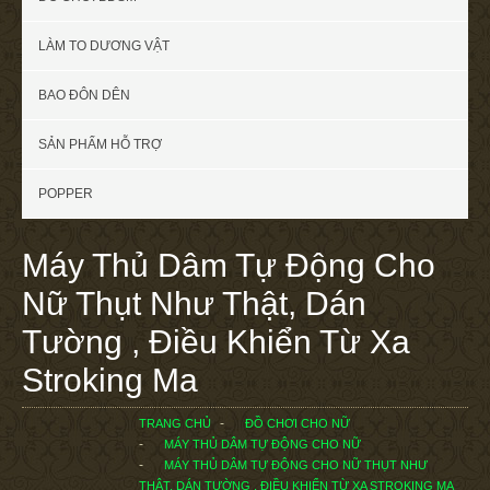
LÀM TO DƯƠNG VẬT
BAO ĐÔN DÊN
SẢN PHẨM HỖ TRỢ
POPPER
Máy Thủ Dâm Tự Động Cho
Nữ Thụt Như Thật, Dán
Tường , Điều Khiển Từ Xa
Stroking Ma
TRANG CHỦ
ĐỒ CHƠI CHO NỮ
MÁY THỦ DÂM TỰ ĐỘNG CHO NỮ
MÁY THỦ DÂM TỰ ĐỘNG CHO NỮ THỤT NHƯ
THẬT, DÁN TƯỜNG , ĐIỀU KHIỂN TỪ XA STROKING MA