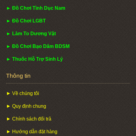
► Đồ Chơi Tình Dục Nam
► Đồ Chơi LGBT
► Làm To Dương Vật
► Đồ Chơi Bạo Dâm BDSM
► Thuốc Hỗ Trợ Sinh Lý
Thông tin
► Về chúng tôi
► Quy định chung
► Chính sách đổi trả
► Hướng dẫn đặt hàng