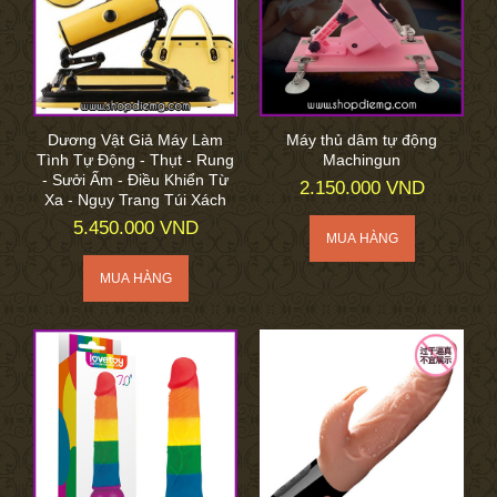
Dương Vật Giả Máy Làm
Máy thủ dâm tự động
Tình Tự Động - Thụt - Rung
Machingun
- Sưởi Ấm - Điều Khiển Từ
2.150.000 VND
Xa - Ngụy Trang Túi Xách
5.450.000 VND