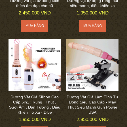
Dương vật giả tự động kích
Dương vật tự động rung thụt
thích âm đạo cho nữ
siêu mạnh, điều khiển xa
2.450.000 VND
1.950.000 VND
Dương Vật Giả Silicon Cao
Dương Vật Giả Làm Tình Tự
Cấp 5in1 : Rung , Thụt ,
Động Siêu Cao Cấp - Máy
Sưởi Ấm , Dán Tường , Điều
Thụt Siêu Mạnh Gun Power
Khiển Từ Xa - Dibe
USA
1.950.000 VND
2.950.000 VND