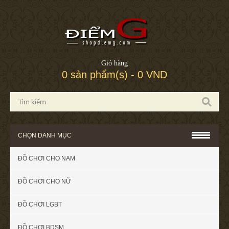
Giỏ hàng
0 sản phẩm(s) - 0 VND
CHỌN DANH MỤC
ĐỒ CHƠI CHO NAM
ĐỒ CHƠI CHO NỮ
ĐỒ CHƠI LGBT
ĐỒ CHƠI BDSM