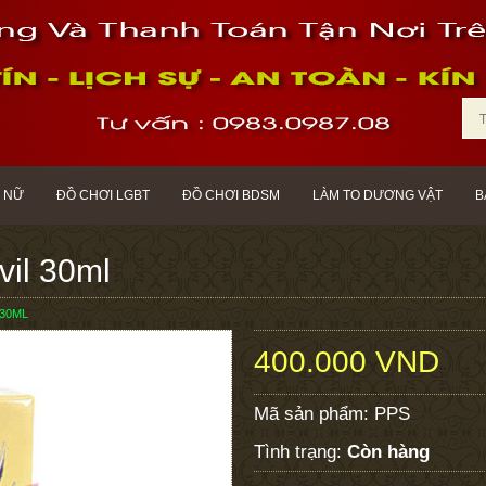
 NỮ
ĐỒ CHƠI LGBT
ĐỒ CHƠI BDSM
LÀM TO DƯƠNG VẬT
B
il 30ml
 30ML
400.000 VND
Mã sản phẩm:
PPS
Tình trạng:
Còn hàng