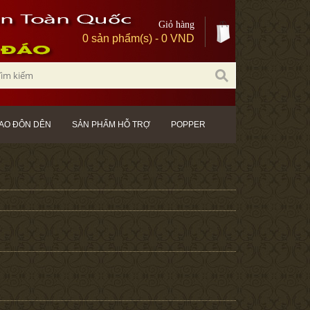
Giỏ hàng
0 sản phẩm(s) - 0 VND
AO ĐÔN DÊN
SẢN PHẨM HỖ TRỢ
POPPER