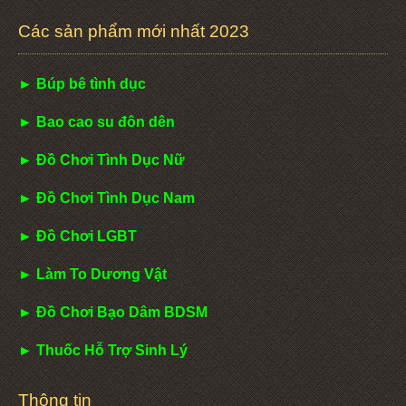
Các sản phẩm mới nhất 2023
► Búp bê tình dục
► Bao cao su đôn dên
► Đồ Chơi Tình Dục Nữ
► Đồ Chơi Tình Dục Nam
► Đồ Chơi LGBT
► Làm To Dương Vật
► Đồ Chơi Bạo Dâm BDSM
► Thuốc Hỗ Trợ Sinh Lý
Thông tin