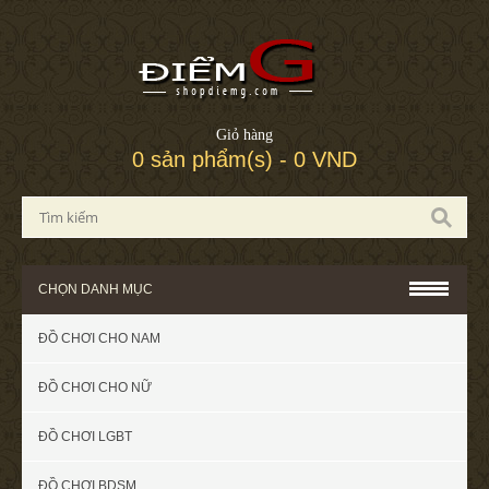
Giỏ hàng
0 sản phẩm(s) - 0 VND
CHỌN DANH MỤC
ĐỒ CHƠI CHO NAM
ĐỒ CHƠI CHO NỮ
ĐỒ CHƠI LGBT
ĐỒ CHƠI BDSM