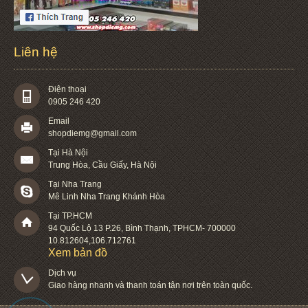
Liên hệ
Điện thoại
0905 246 420
Email
shopdiemg@gmail.com
Tại Hà Nội
Trung Hòa, Cầu Giấy, Hà Nội
Tại Nha Trang
Mê Linh Nha Trang Khánh Hòa
Tại TP.HCM
94 Quốc Lộ 13 P.26
,
Bình Thạnh
,
TPHCM
-
700000
10.812604
,
106.712761
Xem bản đồ
Dịch vụ

Giao hàng nhanh và thanh toán tận nơi trên toàn quốc.