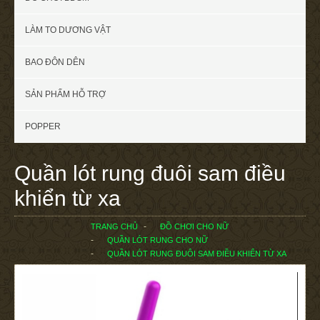
LÀM TO DƯƠNG VẬT
BAO ĐÔN DÊN
SẢN PHẨM HỖ TRỢ
POPPER
Quần lót rung đuôi sam điều
khiển từ xa
TRANG CHỦ
ĐỒ CHƠI CHO NỮ
QUẦN LÓT RUNG CHO NỮ
QUẦN LÓT RUNG ĐUÔI SAM ĐIỀU KHIỂN TỪ XA