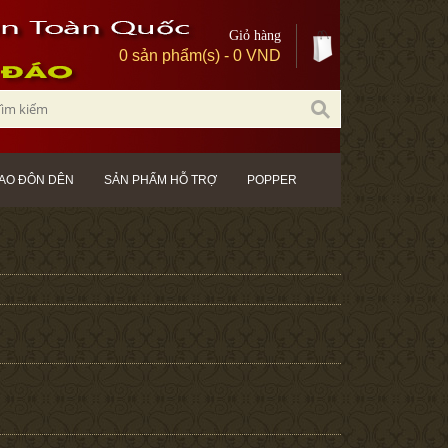
Giỏ hàng
0 sản phẩm(s) - 0 VND
AO ĐÔN DÊN
SẢN PHẨM HỖ TRỢ
POPPER