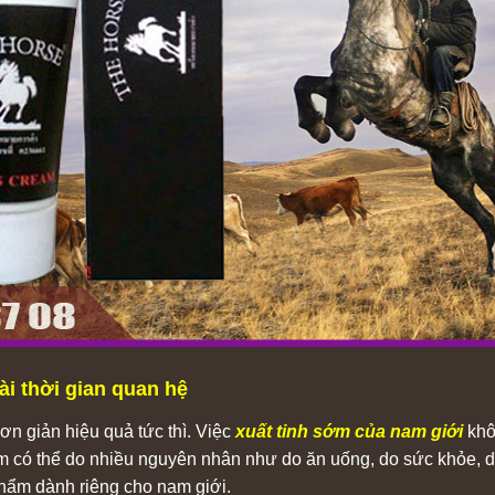
i thời gian quan hệ
ơn giản hiệu quả tức thì. Việc
xuất tinh sớm của nam giới
khô
m có thể do nhiều nguyên nhân như do ăn uống, do sức khỏe, d
phẩm dành riêng cho nam giới.