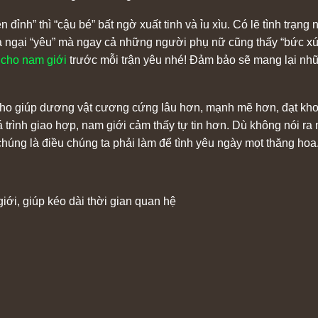
 đỉnh” thì “cậu bé” bất ngờ xuất tinh và ỉu xìu. Có lẽ tình trạ
a ngại “yêu” mà ngay cả những người phụ nữ cũng thấy “bức xúc
 cho nam giới
trước mỗi trận yêu nhé! Đảm bảo sẽ mang lại nhữn
cho giúp dương vật cương cứng lâu hơn, mạnh mẽ hơn, đạt khoá
trình giao hợp, nam giới cảm thấy tự tin hơn. Dù không nói ra
 chúng là điều chúng ta phải làm để tình yêu ngày mọt thăng hoa
iới, giúp kéo dài thời gian quan hệ