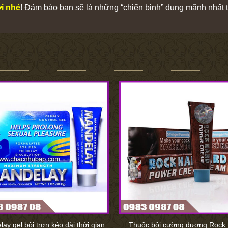
ới nhé
! Đảm bảo bạn sẽ là những “chiến binh” dung mãnh nhất tr
ay gel bôi trơn kéo dài thời gian
Thuốc bôi cường dương Rock