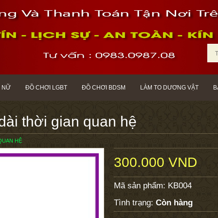
 NỮ
ĐỒ CHƠI LGBT
ĐỒ CHƠI BDSM
LÀM TO DƯƠNG VẬT
B
dài thời gian quan hệ
 QUAN HỆ
300.000 VND
Mã sản phẩm:
KB004
Tình trạng:
Còn hàng