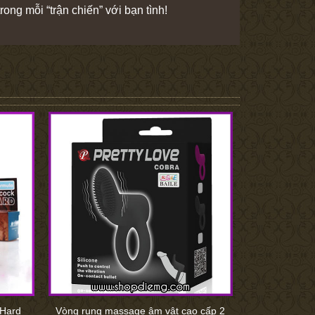
ong mỗi “trận chiến” với bạn tình!
 Hard
Vòng rung massage âm vật cao cấp 2