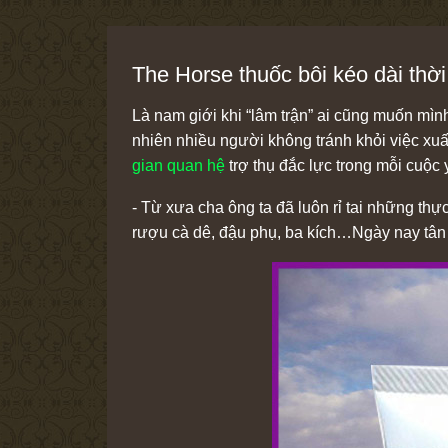
The Horse thuốc bôi kéo dài thờ
Là nam giới khi “lâm trận” ai cũng muốn mìn
nhiên nhiều người không tránh khỏi việc xu
gian quan hệ
trợ thụ đắc lực trong mỗi cuộc 
- Từ xưa cha ông ta đã luôn rỉ tai những th
rượu cà dê, đậu phụ, ba kích…Ngày nay tân t