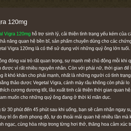
gra 120mg
l Vigra 120mg
hỗ trợ sinh lý, cải thiện tình trạng yếu kém của 
 khả năng quan hệ bền bĩ, sản phẩm chuyên dùng cho các chứng
al Vigra 120mg là có thể sử dụng với những quý ông lớn tuổi.
n ông đóng vai trò rất quan trọng, sự mạnh mẽ chủ động mỗi khi 
 được vì rất nhiều nguyên nhân. Còn với phái nữ, thời gian để 
g ít khó khăn cho phái mạnh, nhất là những người có tình trạng 
bằng thảo dược Vegetal Vigra, cánh mày râu không còn phải lo 
 thích cương dương tốt, lâu xuất tinh cải thiện thời gian quan h
 ham muốn cho những quý ông đang ở thời kì mãn dục.
 từ 30 phút đến 45 phút sau khi uống, bạn sẽ cảm nhận ngay sự 
uy trì ổn định phong độ, tự do thoải mái quan hệ nhiều lần mà 
nh ngạc, cùng hòa nhịp trong từng hơi thở, thăng hoa cảm xúc tr