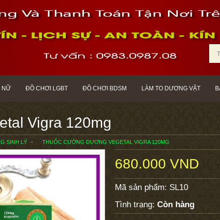
 NỮ
ĐỒ CHƠI LGBT
ĐỒ CHƠI BDSM
LÀM TO DƯƠNG VẬT
B
tal Vigra 120mg
 SINH LÝ
THUỐC CƯỜNG DƯƠNG VEGETAL VIGRA 120MG
680.000 VND
Mã sản phẩm:
SL10
Tình trạng:
Còn hàng