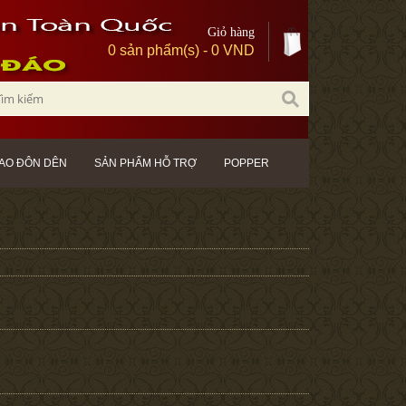
Giỏ hàng
0 sản phẩm(s) - 0 VND
AO ĐÔN DÊN
SẢN PHẨM HỖ TRỢ
POPPER