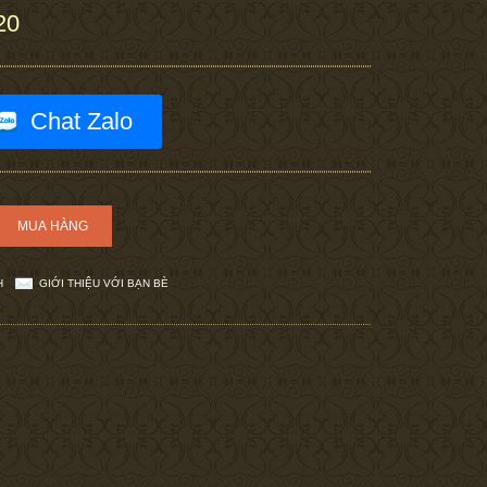
20
Chat Zalo
H
GIỚI THIỆU VỚI BẠN BÈ