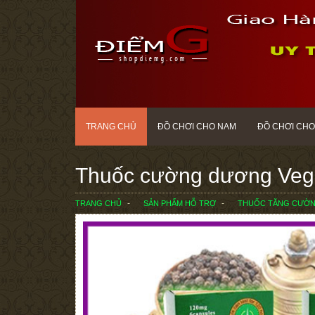
TRANG CHỦ
ĐỒ CHƠI CHO NAM
ĐỒ CHƠI CHO
Thuốc cường dương Vege
TRANG CHỦ
SẢN PHẨM HỖ TRỢ
THUỐC TĂNG CƯỜNG