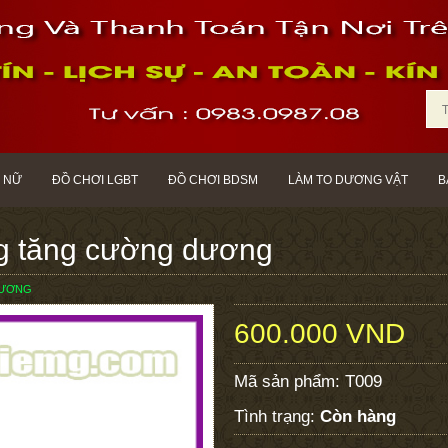
 NỮ
ĐỒ CHƠI LGBT
ĐỒ CHƠI BDSM
LÀM TO DƯƠNG VẬT
B
 tăng cường dương
DƯƠNG
600.000 VND
Mã sản phẩm:
T009
Tình trạng:
Còn hàng