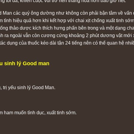
 tối đa, khiến cuộc vui trở nên thăng hoa hơn bao giờ hết.
od Man các quý ông dường như không còn phải bận tâm về vấn đ
àm tình hiệu quả hơn khi kết hợp với chai xịt chống xuất tinh sớ
uống thảo dược kích thích hưng phấn bên trong và một dạng ch
tinh ra ngoài vẫn còn cương cứng khoảng 2 phút dương vật mới
, tác dụng của thuốc kéo dài tận 24 tiếng nên có thể quan hệ nhi
ếu sinh lý Good man
 trị yếu sinh lý Good Man.
ảm ham muốn tình dục, xuất tinh sớm.