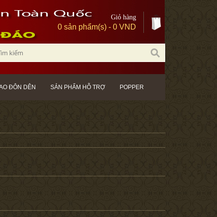
Giỏ hàng
0 sản phẩm(s) - 0 VND
AO ĐÔN DÊN
SẢN PHẨM HỖ TRỢ
POPPER