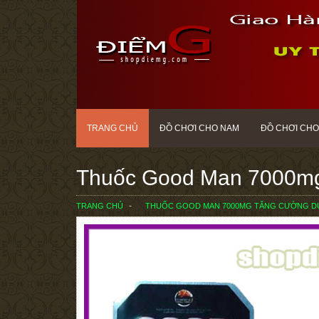
TRANG CHỦ
ĐỒ CHƠI CHO NAM
ĐỒ CHƠI CHO
Thuốc Good Man 7000mg
TRANG CHỦ
THUỐC GOOD MAN 7000MG TĂNG CƯỜNG 