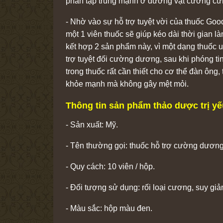
phấn tập trung mạnh ở dương vật cương cứng
- Nhờ vào sự hỗ trợ tuyệt vời của thuốc Go
một 1 viên thuốc sẽ giúp kéo dài thời gian l
kết hợp 2 sản phẩm này, vì một dạng thuốc 
trợ tuyệt đối cường dương, sau khi phóng 
trong thuốc rất cần thiết cho cơ thể đàn ông
khỏe mạnh mà không gây mệt mỏi.
Thông tin sản phẩm thảo dược trị y
- Sản xuất: Mỹ.
- Tên thường gọi: thuốc hỗ trợ cường dương,
- Quy cách: 10 viên / hộp.
- Đối tượng sử dụng: rối loại cương, suy gi
- Màu sắc: hộp màu đen.