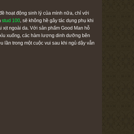
ề hoạt động sinh lý của mình nữa, chỉ với
m
stud 100
, sẽ không hề gây tác dụng phụ khi
ai xịt ngoài da. Với sản phẩm Good Man hỗ
 xìu xuống, các hàm lượng dinh dưỡng bên
ều lần trong một cuộc vui sau khi ngủ dậy vẫn