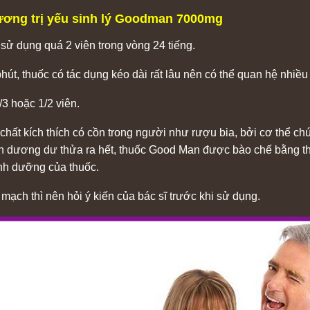
ơng trị yếu sinh lý Goodman 7000mg
 dụng quá 2 viên trong vòng 24 tiếng.
út, thuốc có tác dụng kéo dài rất lâu nên có thể quan hệ nhiều 
3 hoặc 1/2 viên.
chất kích thích có cồn trong người như rượu bia, bởi cơ thể ch
 dinh dương dư thửa ra hết, thuốc Good Man được bào chế bằng 
inh dưỡng của thuốc.
ch thì nên hỏi ý kiến của bác sĩ trước khi sử dụng.