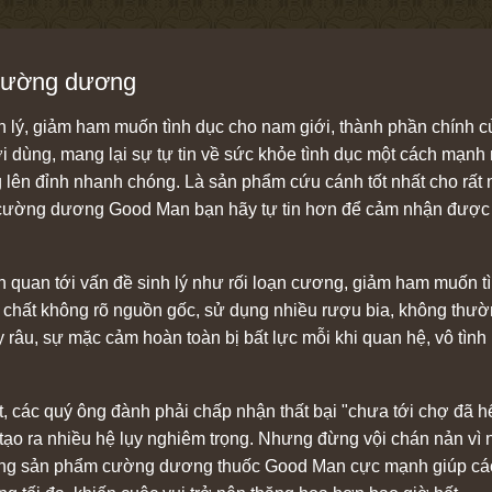
cường dương
nh lý, giảm ham muốn tình dục cho nam giới, thành phần chính 
i dùng, mang lại sự tự tin về sức khỏe tình dục một cách mạn
g lên đỉnh nhanh chóng. Là sản phẩm cứu cánh tốt nhất cho rất
 cường dương Good Man bạn hãy tự tin hơn để cảm nhận được sứ
 quan tới vấn đề sinh lý như rối loạn cương, giảm ham muốn tì
chất không rõ nguồn gốc, sử dụng nhiều rượu bia, không thườn
 râu, sự mặc cảm hoàn toàn bị bất lực mỗi khi quan hệ, vô tìn
ết, các quý ông đành phải chấp nhận thất bại "chưa tới chợ đã 
sẽ tạo ra nhiều hệ lụy nghiêm trọng. Nhưng đừng vội chán nản 
với dòng sản phẩm cường dương thuốc Good Man cực mạnh giúp c