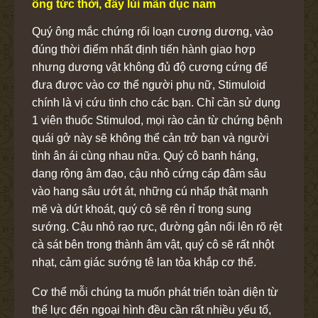
ông tức thời, đẩy lùi mãn dục nam
Quý ông mắc chứng rối loạn cương dương, vào
đúng thời điểm nhất định tiến hành giao hợp
nhưng dương vật không đủ độ cương cứng để
đưa được vào cơ thể người phụ nữ, Stimuloid
chính là vị cứu tinh cho các bạn. Chỉ cần sử dụng
1 viên thuốc Stimulod, mọi rào cản từ chứng bệnh
quái gở này sẽ không thể cản trở bạn và người
tình ân ái cùng nhau nữa. Quý cô banh háng,
dang rộng âm đạo, cậu nhỏ cứng cáp đâm sâu
vào hang sâu ướt át, những cú nhấp thật mạnh
mẽ và dứt khoát, quý cô sẽ rên rỉ trong sung
sướng. Cậu nhỏ rạo rực, đường gân nổi lên rõ rệt
cà sát bên trong thành âm vật, quý cô sẽ rất nhột
nhạt, cảm giác sướng tê lan tỏa khắp cơ thể.
Cơ thể mỗi chúng ta muốn phát triển toàn diện từ
thể lực đến ngoại hình đều cần rất nhiều yếu tố,