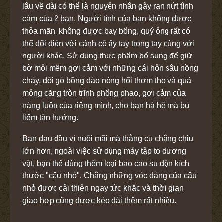
lâu về dài có thể là nguyên nhân gây rạn nứt tình
cảm của 2 bạn. Người tình của bạn không được
thỏa mãn, không được bay bổng, quý ông rất có
thể đối diện với cảnh cô ấy tay trong tay cùng với
người khác. Sử dụng thực phẩm bổ sung để giữ
bờ môi mềm gợi cảm với những cái hôn sâu nồng
cháy, đôi gò bồng đào nóng hổi thơm tho và quả
mông căng tròn trĩnh phổng phao, gợi cảm của
nàng luôn của riêng mình, cho bạn hả hê mà bú
liếm tận hưởng.
Bạn đau đầu vì nuôi mãi mà thằng cu chẳng chịu
lớn hơn, ngoài việc sử dụng máy tập to dương
vật, bạn thể dùng thêm loại bao cao su độn kích
thước "cậu nhỏ". Chẳng những vóc dáng của cậu
nhỏ được cải thiện ngay tức khắc và thời gian
giao hợp cũng được kéo dài thêm rất nhiều.