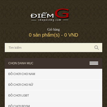
Giỏ hàng
0 sản phẩm(s) - 0 VND
CHỌN DANH MỤC
ĐỒ CHƠI CHO NAM
ĐỒ CHƠI CHO NỮ
ĐỒ CHƠI LGBT
ĐỒ CHƠI BDSM