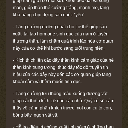
giúp nam giới có một sức khoẻ dẻo dai và sung
mãn, giúp thân thể cường tráng, mạnh mẽ, tăng
khả năng chịu đựng sau cuộc “yêu”.
- Tăng cường dưỡng chất cho cơ thể giúp sản
xuất, tái tạo hormone sinh dục của nam ở tuyến
thượng thận, làm chậm quá trình lão hóa cơ quan
này của cơ thể khi bước sang tuổi trung niên.
- Kích thích lên các dây thần kinh cảm giác của hệ
thần kinh trung ương, thúc đẩy tốc độ truyền tín
hiệu của các dây này đến các cơ quan giúp tăng
khoái cảm và thèm muốn tình dục.
- Tăng cường lưu thông máu xuống dương vật
giúp cải thiện kích cỡ cho cậu nhỏ. Quý cô sẽ cảm
thấy vô cùng phấn khích trước một con cu to con,
bóng bẩy, ngon vật vã.
- Hỗ trợ điều trị chứng xuất tinh sớm ở những bạn