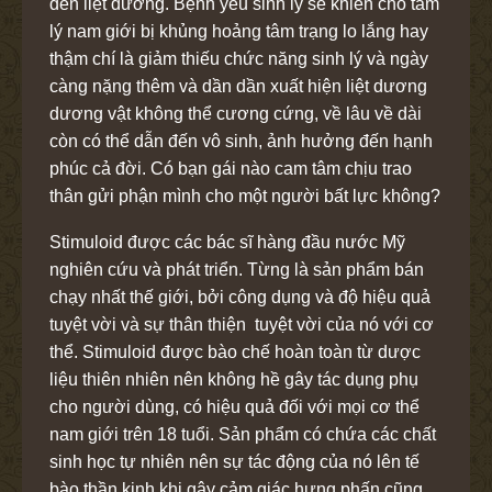
đến liệt dương. Bệnh yếu sinh lý sẽ khiến cho tâm
lý nam giới bị khủng hoảng tâm trạng lo lắng hay
thậm chí là giảm thiếu chức năng sinh lý và ngày
càng nặng thêm và dần dần xuất hiện liệt dương
dương vật không thể cương cứng, về lâu về dài
còn có thể dẫn đến vô sinh, ảnh hưởng đến hạnh
phúc cả đời. Có bạn gái nào cam tâm chịu trao
thân gửi phận mình cho một người bất lực không?
Stimuloid được các bác sĩ hàng đầu nước Mỹ
nghiên cứu và phát triển. Từng là sản phẩm bán
chạy nhất thế giới, bởi công dụng và độ hiệu quả
tuyệt vời và sự thân thiện tuyệt vời của nó với cơ
thể. Stimuloid được bào chế hoàn toàn từ dược
liệu thiên nhiên nên không hề gây tác dụng phụ
cho người dùng, có hiệu quả đối với mọi cơ thể
nam giới trên 18 tuổi. Sản phẩm có chứa các chất
sinh học tự nhiên nên sự tác động của nó lên tế
bào thần kinh khi gây cảm giác hưng phấn cũng