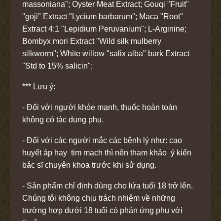
massoniana"; Oyster Meat Extract; Gouqi "Fruit"
"goji" Extract "Lycium barbarum"; Maca "Root"
Extract 4:1 "Lepidium Peruvanium"; L-Arginine;
Bombyx mori Extract "Wild silk mulberry
silkworm"; White willow "salix alba" bark Extract
"Std to 15% salicin";
*** Lưu ý:
- Đối với người khỏe mạnh, thuốc hoàn toàn
không có tác dụng phụ.
- Đối với các người mắc các bệnh lý như: cao
huyết áp hay tim mạch thì nên tham khảo ý kiến
bác sĩ chuyên khoa trước khi sử dụng.
- Sản phẩm chỉ định dùng cho lứa tuổi 18 trở lên.
Chúng tôi không chịu trách nhiệm về những
trường hợp dưới 18 tuổi có phản ứng phụ với