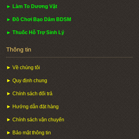
► Làm To Dương Vật
► Đồ Chơi Bạo Dâm BDSM
► Thuốc Hỗ Trợ Sinh Lý
Thông tin
► Về chúng tôi
► Quy định chung
► Chính sách đổi trả
► Hướng dẫn đặt hàng
► Chính sách vận chuyển
► Bảo mật thông tin