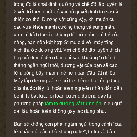
trong đó là chất dinh dưỡng và chế độ tập luyện là
2 yếu tố then chốt, có vai trò quyết định tới sự cải
thiện cơ thể. Dương vật cũng vậy, khi muốn cu
cậu vừa khỏe mạnh cường tráng và sung mãn,
vừa có kích thước khủng để “hớp hồn” cô bé của
nàng, bạn nên kết hợp Stimuloid với máy tăng
kích thước dương vật. Với chế độ tập luyện thích
hợp và duy trì đều đặn, chỉ sau khoảng 5 đến 6
tháng ngắn ngủi thôi, dương vật của bạn sẽ cao
lớn, bóng bẩy, mạnh mẽ hơn ban đầu rất nhiều.
Máy tập dương vật sẽ bổ trợ thêm cho công dụng
của thuốc đẩy lùi hoàn toàn nguyên nhân dẫn đến
bệnh lý bất lực, rối loạn cương dương đây là
phương pháp
làm to dương vật tự nhiên
, hiệu quả
dài lâu hoàn toàn không gây tác dụng phụ.
Bạn sẽ không còn phải ngậm ngùi trong cảnh “cậu
lớn bảo mà cậu nhỏ không nghe”, tự tin và bản