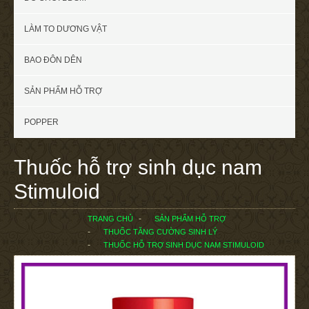
LÀM TO DƯƠNG VẬT
BAO ĐÔN DÊN
SẢN PHẨM HỖ TRỢ
POPPER
Thuốc hỗ trợ sinh dục nam
Stimuloid
TRANG CHỦ
SẢN PHẨM HỖ TRỢ
THUỐC TĂNG CƯỜNG SINH LÝ
THUỐC HỖ TRỢ SINH DỤC NAM STIMULOID