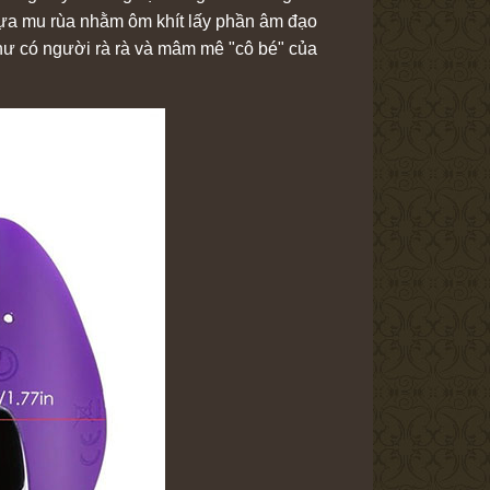
ế tựa mu rùa nhằm ôm khít lấy phần âm đạo
hư có người rà rà và mâm mê "cô bé" của