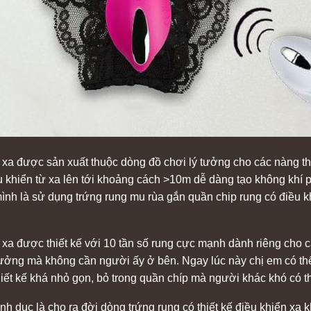
 xa được sản xuất thuộc dòng đồ chơi lý tưởng cho các nàng 
ều khiển từ xa lên tới khoảng cách >10m dễ dàng tạo không khí 
mình là sử dụng trứng rung mu rùa gắn quần chip rung có điều
xa được thiết kế với 10 tần số rung cực mạnh dành riêng cho c
ý tưởng mà không cần người ấy ở bên. Ngay lúc này chị em có t
hiết kế khá nhỏ gọn, bỏ trong quần chíp mà người khác khó có t
nh dục là cho ra đời dòng trứng rung có thiết kế điều khiển xa