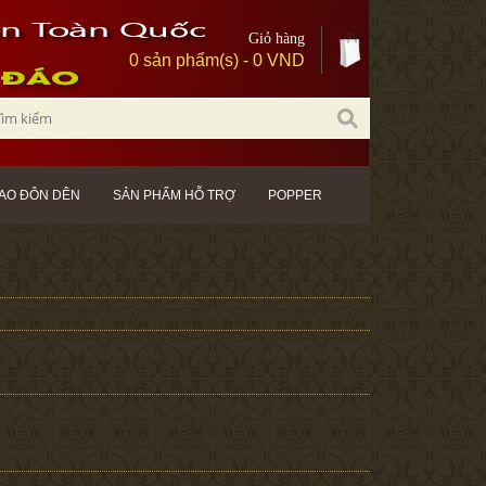
Giỏ hàng
0 sản phẩm(s) - 0 VND
AO ĐÔN DÊN
SẢN PHẨM HỖ TRỢ
POPPER