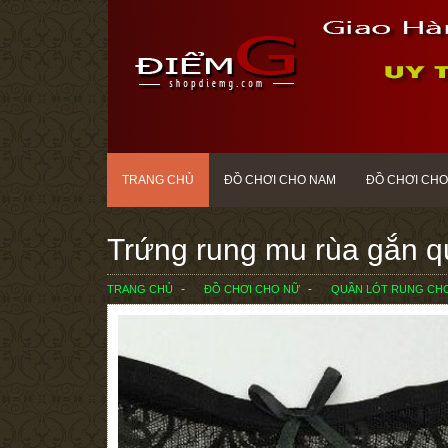
TRANG CHỦ
ĐỒ CHƠI CHO NAM
ĐỒ CHƠI CHO
Trứng rung mu rùa gắn qu
TRANG CHỦ
ĐỒ CHƠI CHO NỮ
QUẦN LÓT RUNG CH