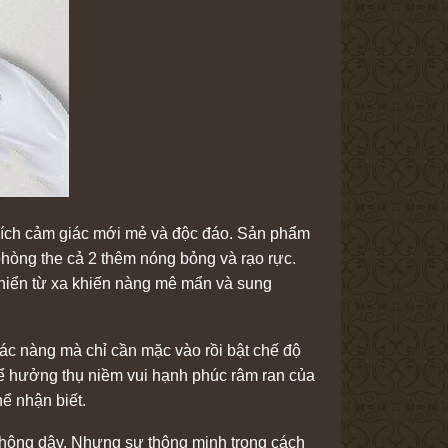
thích cảm giác mới mẻ và độc đáo. Sản phẩm
phòng the cả 2 thêm nóng bỏng và rạo rực.
 khiển từ xa khiến nàng mê mẩn và sung
ác nàng mà chỉ cần mặc vào rồi bật chế độ
hể hưởng thụ niềm vui hạnh phúc râm ran của
hể nhận biết.
 không dây. Nhưng sự thông minh trong cách