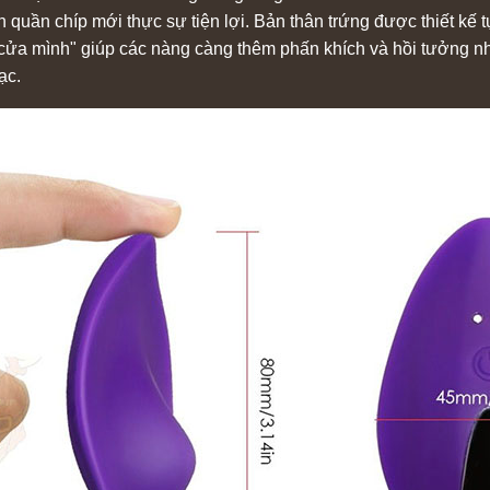
gắn quần chíp mới thực sự tiện lợi. Bản thân trứng được thiết k
"cửa mình" giúp các nàng càng thêm phấn khích và hồi tưởng n
ạc.