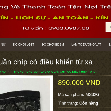
 NỮ
ĐỒ CHƠI LGBT
ĐỒ CHƠI BDSM
LÀM TO DƯƠNG VẬT
B
ần chíp có điều khiển từ xa
O NỮ
TRỨNG RUNG MU RÙA GẮN QUẦN CHÍP CÓ ĐIỀU KHIỂN TỪ XA
890.000 VND
Mã sản phẩm:
MS32G
Tình trạng:
Còn hàng