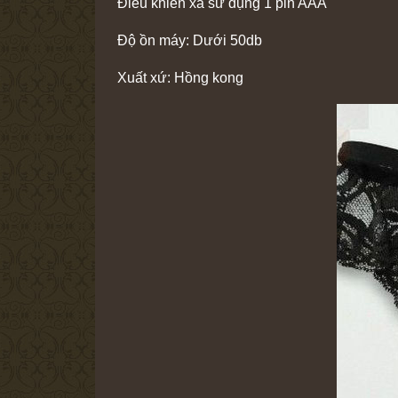
Điều khiển xa sử dụng 1 pin AAA
Độ ồn máy: Dưới 50db
Xuất xứ: Hồng kong