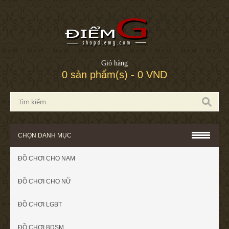
Giỏ hàng
0 sản phẩm(s) - 0 VND
CHỌN DANH MỤC
ĐỒ CHƠI CHO NAM
ĐỒ CHƠI CHO NỮ
ĐỒ CHƠI LGBT
ĐỒ CHƠI BDSM