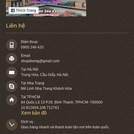
Liên hệ
Điện thoại
0905 246 420
Email
shopdiemg@gmail.com
Tại Hà Nội
Trung Hòa, Cầu Giấy, Hà Nội
Tại Nha Trang
Mê Linh Nha Trang Khánh Hòa
Tại TP.HCM
94 Quốc Lộ 13 P.26
,
Bình Thạnh
,
TPHCM
-
700000
10.812604
,
106.712761
Xem bản đồ
Dịch vụ

Giao hàng nhanh và thanh toán tận nơi trên toàn quốc.