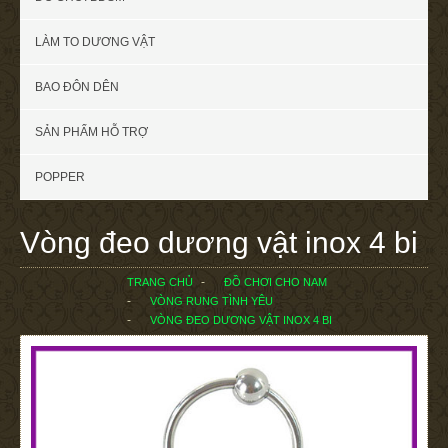
LÀM TO DƯƠNG VẬT
BAO ĐÔN DÊN
SẢN PHẨM HỖ TRỢ
POPPER
Vòng đeo dương vật inox 4 bi
TRANG CHỦ
ĐỒ CHƠI CHO NAM
VÒNG RUNG TÌNH YÊU
VÒNG ĐEO DƯƠNG VẬT INOX 4 BI