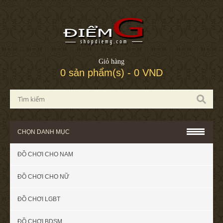
Giỏ hàng
0 sản phẩm(s) - 0 VND
CHỌN DANH MỤC
ĐỒ CHƠI CHO NAM
ĐỒ CHƠI CHO NỮ
ĐỒ CHƠI LGBT
ĐỒ CHƠI BDSM