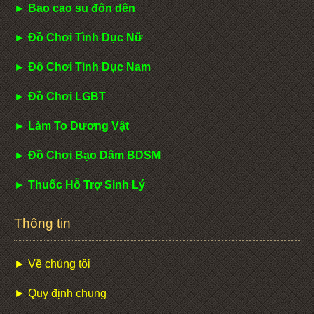
► Bao cao su đôn dên
► Đồ Chơi Tình Dục Nữ
► Đồ Chơi Tình Dục Nam
► Đồ Chơi LGBT
► Làm To Dương Vật
► Đồ Chơi Bạo Dâm BDSM
► Thuốc Hỗ Trợ Sinh Lý
Thông tin
► Về chúng tôi
► Quy định chung