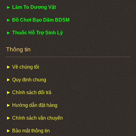
► Làm To Dương Vật
► Đồ Chơi Bạo Dâm BDSM
► Thuốc Hỗ Trợ Sinh Lý
Thông tin
► Về chúng tôi
► Quy định chung
► Chính sách đổi trả
► Hướng dẫn đặt hàng
► Chính sách vận chuyển
► Bảo mật thông tin