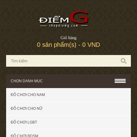
Giỏ hàng
0 sản phẩm(s) - 0 VND
CHỌN DANH MỤC
ĐỒ CHƠI CHO NAM
ĐỒ CHƠI CHO NỮ
ĐỒ CHƠI LGBT
ĐỒ CHƠI BDSM