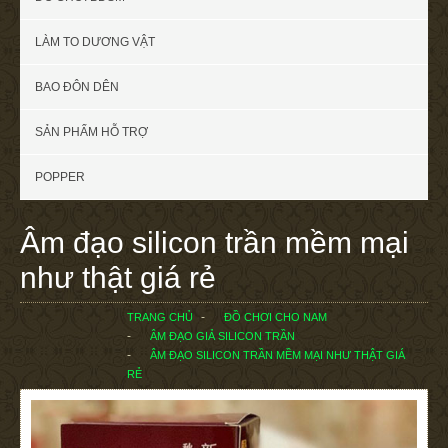
LÀM TO DƯƠNG VẬT
BAO ĐÔN DÊN
SẢN PHẨM HỖ TRỢ
POPPER
Âm đạo silicon trần mềm mại
như thật giá rẻ
TRANG CHỦ
ĐỒ CHƠI CHO NAM
ÂM ĐẠO GIẢ SILICON TRẦN
ÂM ĐẠO SILICON TRẦN MỀM MẠI NHƯ THẬT GIÁ
RẺ