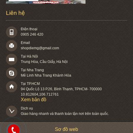
Liên hệ
Điện thoại
0905 246 420
Email
shopdiemg@gmail.com
Tại Hà Nội
Trung Hòa, Cầu Giấy, Hà Nội
Tại Nha Trang
Mê Linh Nha Trang Khánh Hòa
Tại TP.HCM
94 Quốc Lộ 13 P.26
,
Bình Thạnh
,
TPHCM
-
700000
10.812604
,
106.712761
Xem bản đồ
Dịch vụ

Giao hàng nhanh và thanh toán tận nơi trên toàn quốc.
Sơ đồ web