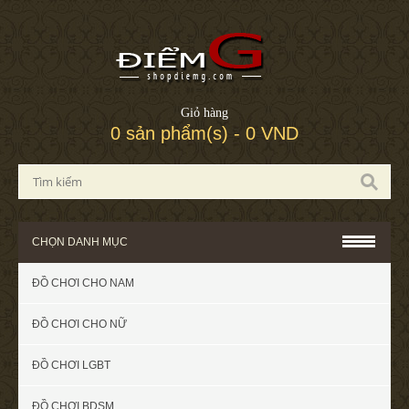
Giỏ hàng
0 sản phẩm(s) - 0 VND
CHỌN DANH MỤC
ĐỒ CHƠI CHO NAM
ĐỒ CHƠI CHO NỮ
ĐỒ CHƠI LGBT
ĐỒ CHƠI BDSM