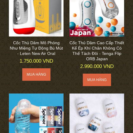
Cốc Thủ Dâm Mô Phỏng
Cốc Thủ Dâm Cao Cấp Thiết
Như Miệng Tự Động Bú Mút
Kế Ép Khí Chân Không Có
- Leten New Air Oral
Thể Tách Đôi - Tenga Flip
ORB Japan
1.750.000 VND
2.990.000 VND