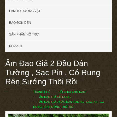
LÀM TO DƯƠNG VẬT
BAO ĐÔN DÊN
SẢN PHẨM HỖ TRỢ
POPPER
Âm Đạo Giả 2 Đầu Dán
Tường , Sạc Pin , Có Rung
Rên Sướng Thôi Rồi
TRANG CHỦ
ĐỒ CHƠI CHO NAM
ÂM ĐẠO GIẢ CÓ RUNG
ÂM ĐẠO GIẢ 2 ĐẦU DÁN TƯỜNG , SẠC PIN , CÓ
RUNG RÊN SƯỚNG THÔI RỒI