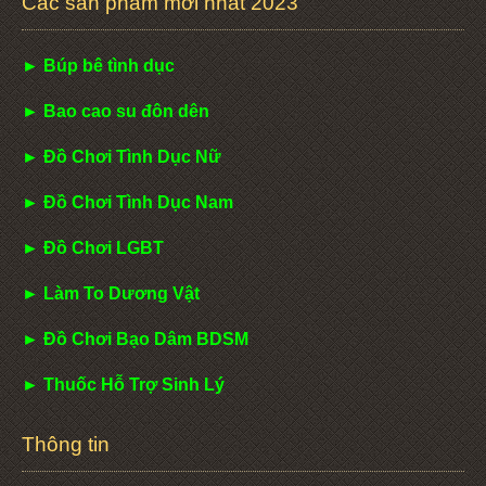
Các sản phẩm mới nhất 2023
► Búp bê tình dục
► Bao cao su đôn dên
► Đồ Chơi Tình Dục Nữ
► Đồ Chơi Tình Dục Nam
► Đồ Chơi LGBT
► Làm To Dương Vật
► Đồ Chơi Bạo Dâm BDSM
► Thuốc Hỗ Trợ Sinh Lý
Thông tin