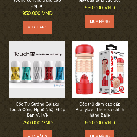
tường có rung đẳng cấp
bia- quà tặng cực độc
Japan
550.000 VND
950.000 VND
Cốc Tự Sướng Galaku
Cốc thủ dâm cao cấp
Touch Công Nghệ Nhật Giúp
Prettylove Theresa chính
Bạn Vui Vẻ
hãng Baile
750.000 VND
600.000 VND