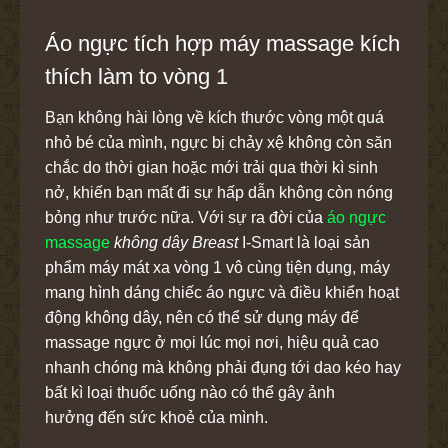
Áo ngực tích hợp máy massage kích
thích làm to vòng 1
Bạn không hài lòng về kích thước vòng một quá
nhỏ bé của mình, ngực
bị chảy xệ không còn săn
chắc do thời gian hoặc mới
trả
i qua thời kì sinh
nở, khiến bạn mất đi sự hấp dẫn không còn nóng
bỏng như trước nữa. Với sự ra đời của
áo ngực
massage
không dây Breast
I-Smart
là loại sản
phẩm máy mát xa vòng 1 vô cùng tiện dụng, máy
mang hình dáng chiếc áo ngực và điều khiển hoạt
động không dây, nên có thể sử dụng máy để
massage ngực ở mọi lúc mọi nơi, hiệu quả cao
nhanh chóng mà không phải đụng tới dao kéo hay
bất kì loại thuốc uống nào có thể gây ảnh
hưởng đến sức khoẻ của mình.