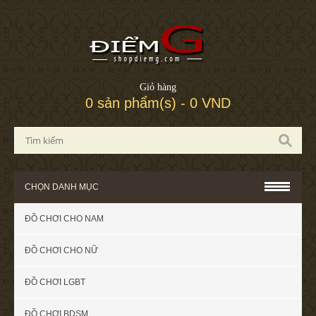
Giỏ hàng
0 sản phẩm(s) - 0 VND
CHỌN DANH MỤC
ĐỒ CHƠI CHO NAM
ĐỒ CHƠI CHO NỮ
ĐỒ CHƠI LGBT
ĐỒ CHƠI BDSM