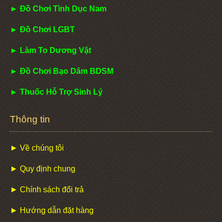
► Đồ Chơi Tình Dục Nam
► Đồ Chơi LGBT
► Làm To Dương Vật
► Đồ Chơi Bạo Dâm BDSM
► Thuốc Hỗ Trợ Sinh Lý
Thông tin
► Về chúng tôi
► Quy định chung
► Chính sách đổi trả
► Hướng dẫn đặt hàng