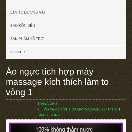
LÀM TO DƯƠNG VẬT
BAO ĐÔN DÊN
SẢN PHẨM HỖ TRỢ
POPPER
Áo ngực tích hợp máy
massage kích thích làm to
vòng 1
TRANG CHỦ
ÁO NGỰC TÍCH HỢP MÁY MASSAGE KÍCH THÍCH
LÀM TO VÒNG 1