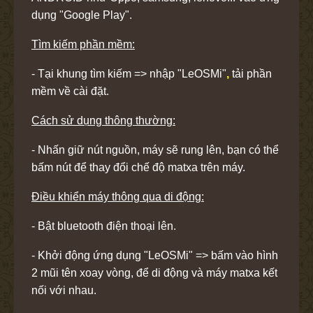
dụng "Google Play".
Tìm kiếm phần mềm:
- Tại khung tìm kiếm => nhập "LeOSMi"
,
tải phần
mềm về cài đặt.
Cách sử dụng thông thường:
- Nhấn giữ nút nguồn, máy sẽ rung lên, bạn có thể
bấm nút để thay đổi chế độ matxa trên máy.
Điều khiển máy thông qua di động:
- Bật
bluetooth
điện thoại lên.
- Khởi động ứng dụng "LeOSMi" =>
bấm vào hình
2 mũi tên xoay vòng, để di động và máy matxa kết
nối với nhau.