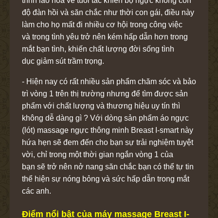
trình lão hoá về tuổi tác khiến bộ ngực không còn
độ đàn hồi và săn chắc như thời con gái, điều này
làm cho họ mất đi nhiều cơ hội trong công việc
và trong tình yêu trở nên kém hấp dẫn hơn trong
mắt bạn tình, khiến chất lượng đời sống tình
dục giảm sút trầm trọng.
- Hiện nay có rất nhiều sản phẩm chăm sóc và bảo
trì vòng 1 trên thị trường nhưng để tìm được sản
phẩm với chất lượng và thương hiệu uy tín thì
không dễ dàng gì ? Với dòng sản phẩm áo ngực
(lót) massage ngực thông minh Breast I-smart này
hứa hẹn sẽ đem đến cho bạn sự trải nghiệm tuyệt
vời, chỉ trong một thời gian ngắn vòng 1 của
bạn sẽ trở nên nở nang săn chắc bạn có thể tự tin
thể hiện sự nóng bỏng và sức hấp dẫn trong mắt
các anh.
Điểm nổi bật của máy massage Breast I-