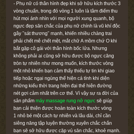
- Phụ nữ có thân hình đẹp khi sở hữu kích thước 3
vòng chuẩn, trong đó vòng 1 luôn là tâm điểm thu
hút mọi ánh nhìn với mọi người xung quanh, bộ
ngực đẹp săn chắc của phụ nữ chính là vũ khí độc
gây "sát thương" mạnh, khiến nhiều chàng trai
phải chết mê chết mệt, mắt chữ A mồm chứ O khi
bắt gặp cô gái với thân hình bốc lửa. Nhưng
không phải ai cũng sở hữu được bộ ngực căng
tròn tự nhiên như mong muốn, kích thước vòng
một nhỏ khiến bạn cảm thấy thiếu tự tin khi giao
tiếp hoặc ngại ngùng thể hiện cá tính khi diện
những kiểu thời trang hiện đại thể hiện đường
nét gợi cảm nhất trên cơ thể. Vì vậy sự ra đời của
sản phẩm
máy massage rung nở ngực
sẽ giúp
bạn cải thiện được hoàn toàn kích thước vòng
1 nhỏ bé một cách tự nhiên và lâu dài, chỉ cần
siêng năng tập luyện thường xuyên chắc chắn
bạn sẽ sở hữu được cặp vú săn chắc, khoẻ mạnh.