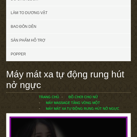
LÀM TO DƯƠNG VẬT
BAO ĐÔN DÊN
SẢN PHẨM HỖ TRỢ
POPPER
Máy mát xa tự động rung hút
nở ngực
TRANG CHỦ
ĐỒ CHƠI CHO NỮ
MÁY MASSAGE TĂNG VÒNG MỘT
MÁY MÁT XA TỰ ĐỘNG RUNG HÚT NỞ NGỰC