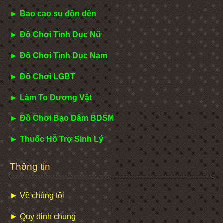
► Bao cao su đôn dên
► Đồ Chơi Tình Dục Nữ
► Đồ Chơi Tình Dục Nam
► Đồ Chơi LGBT
► Làm To Dương Vật
► Đồ Chơi Bạo Dâm BDSM
► Thuốc Hỗ Trợ Sinh Lý
Thông tin
► Về chúng tôi
► Quy định chung