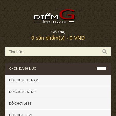
Giỏ hàng
0 sản phẩm(s) - 0 VND
CHỌN DANH MỤC
ĐỒ CHƠI CHO NAM
ĐỒ CHƠI CHO NỮ
ĐỒ CHƠI LGBT
ĐỒ CHƠI BDSM