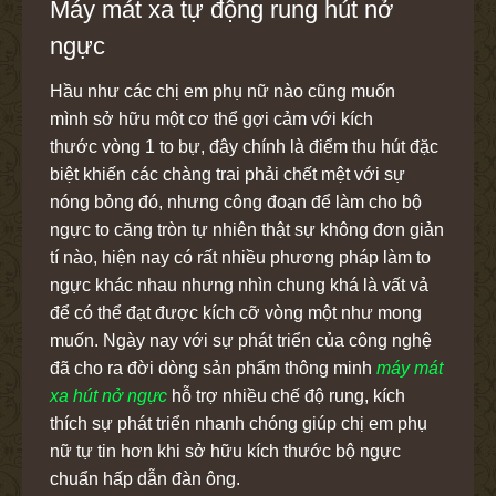
Máy mát xa tự động rung hút nở
ngực
Hầu như các chị em phụ nữ nào cũng muốn
mình sở hữu một cơ thể gợi cảm với kích
thước vòng 1 to bự, đây chính là điểm thu hút đặc
biệt khiến các chàng trai phải chết mệt với sự
nóng bỏng đó, nhưng công đoạn để làm cho bộ
ngực to căng tròn tự nhiên thật sự không đơn giản
tí nào, hiện nay có rất nhiều phương pháp làm to
ngực khác nhau nhưng nhìn chung khá là vất vả
để có thể đạt được kích cỡ vòng một như mong
muốn. Ngày nay với sự phát triển của công nghệ
đã cho ra đời dòng sản phẩm thông minh
máy mát
xa hút nở ngực
hỗ trợ nhiều chế độ rung, kích
thích sự phát triển nhanh chóng giúp chị em phụ
nữ tự tin hơn khi sở hữu kích thước bộ ngực
chuẩn hấp dẫn đàn ông.