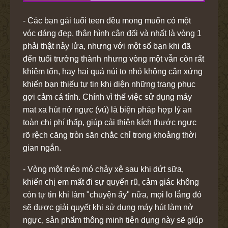
- Các bạn gái tuổi teen đều mong muốn có một
vóc dáng đẹp, thân hình cân đối và nhất là vòng 1
phải thật nảy lửa, nhưng với một số bạn khi đã
đến tuổi trưởng thành nhưng vòng một vẫn còn rất
khiêm tốn, hay hai quả núi to nhỏ không cân xứng
khiến bạn thiếu tự tin khi diện những trang phục
gợi cảm cá tính. Chính vì thế việc sử dụng máy
mat xa hút nở ngực (vú) là biện pháp hợp lý an
toàn chi phí thấp, giúp cải thiện kích thước ngực
rõ rệch căng tròn săn chắc chỉ trong khoảng thời
gian ngắn.
- Vòng một méo mó chảy xệ sau khi dứt sữa,
khiến chị em mất đi sự quyến rũ, cảm giác không
còn tự tin khi làm "chuyện ấy" nữa, mọi lo lắng đó
sẽ được giải quyết khi sử dụng máy hút làm nở
ngực, sản phẩm thông minh tiện dụng này sẽ giúp