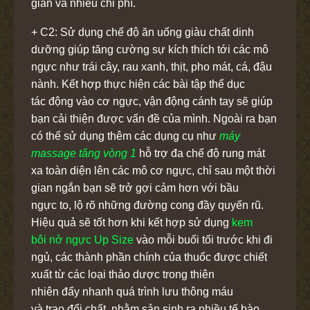
gian và nhiều chi phí.
+ C2: Sử dụng chế độ ăn uống giàu chất dinh
dưỡng giúp tăng cường sự kích thích tới các mô
ngực như trái cây, rau xanh, thịt, pho mát, cá, đậu
nành. Kết hợp thực hiện các bài tập thể dục
tác động vào cơ ngực, vận động cánh tay sẽ giúp
bạn cải thiện được vấn đề của mình. Ngoài ra bạn
có thể sử dụng thêm các dụng cụ như
máy
massage tăng vòng 1
hỗ trợ đa chế độ rung mát
xa toàn diện lên các mô cơ ngực, chỉ sau một thời
gian ngắn bạn sẽ trở gợi cảm hơn với bầu
ngực to, lộ rõ những đường cong đầy quyến rũ.
Hiệu quả sẽ tốt hơn khi kết hợp sử dụng
kem
bôi nở ngực Up Size
vào mỗi buổi tối trước khi đi
ngủ, các thành phần chính của thuốc được chiết
xuất từ các loại thảo dược trong thiên
nhiên đẩy nhanh quá trình lưu thông máu
và trao đổi chất, nhằm sản sinh ra nhiều tế bào