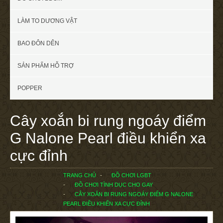
LÀM TO DƯƠNG VẬT
BAO ĐÔN DÊN
SẢN PHẨM HỖ TRỢ
POPPER
Cây xoắn bi rung ngoáy điểm
G Nalone Pearl điều khiển xa
cực đỉnh
TRANG CHỦ
ĐỒ CHƠI LGBT
ĐỒ CHƠI TÌNH DỤC CHO GAY
CÂY XOẮN BI RUNG NGOÁY ĐIỂM G NALONE
PEARL ĐIỀU KHIỂN XA CỰC ĐỈNH