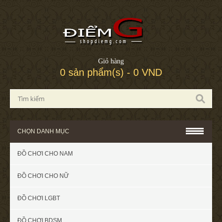
Giỏ hàng
0 sản phẩm(s) - 0 VND
CHỌN DANH MỤC
ĐỒ CHƠI CHO NAM
ĐỒ CHƠI CHO NỮ
ĐỒ CHƠI LGBT
ĐỒ CHƠI BDSM