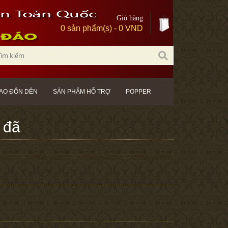
Giỏ hàng
0 sản phẩm(s) - 0 VND
AO ĐÔN DÊN
SẢN PHẨM HỖ TRỢ
POPPER
 đã