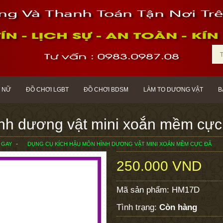
 NỮ
ĐỒ CHƠI LGBT
ĐỒ CHƠI BDSM
LÀM TO DƯƠNG VẬT
B
nh dương vật mini xoắn mềm cực
 GAY
DỤNG CỤ KÍCH HẬU MÔN HÌNH DƯƠNG VẬT MINI XOẮN MỀM CỰC ĐÃ
250.000 VND
Mã sản phẩm:
HM17D
Tình trạng:
Còn hàng