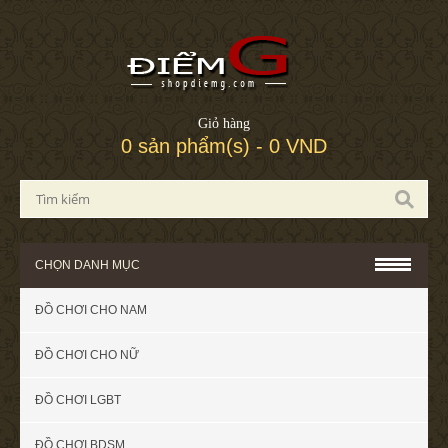
Giỏ hàng
0 sản phẩm(s) - 0 VND
CHỌN DANH MỤC
ĐỒ CHƠI CHO NAM
ĐỒ CHƠI CHO NỮ
ĐỒ CHƠI LGBT
ĐỒ CHƠI BDSM