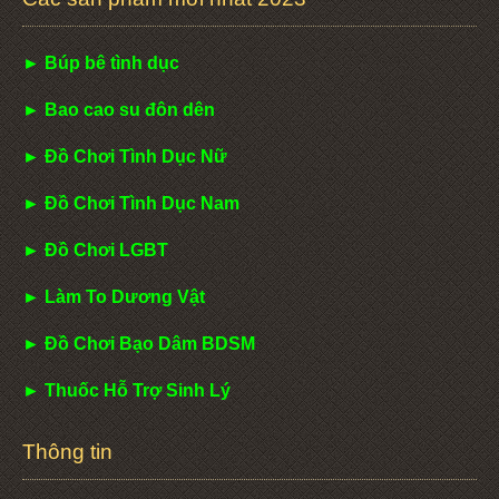
► Búp bê tình dục
► Bao cao su đôn dên
► Đồ Chơi Tình Dục Nữ
► Đồ Chơi Tình Dục Nam
► Đồ Chơi LGBT
► Làm To Dương Vật
► Đồ Chơi Bạo Dâm BDSM
► Thuốc Hỗ Trợ Sinh Lý
Thông tin