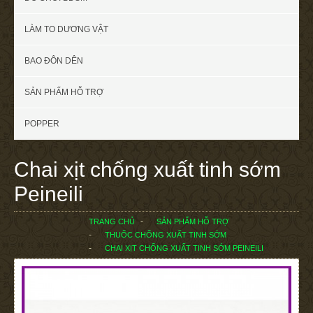
LÀM TO DƯƠNG VẬT
BAO ĐÔN DÊN
SẢN PHẨM HỖ TRỢ
POPPER
Chai xịt chống xuất tinh sớm
Peineili
TRANG CHỦ
SẢN PHẨM HỖ TRỢ
THUỐC CHỐNG XUẤT TINH SỚM
CHAI XỊT CHỐNG XUẤT TINH SỚM PEINEILI