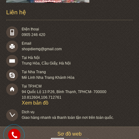
Liên hệ
Điện thoại
0905 246 420
Email
shopdiemg@gmail.com
Tại Hà Nội
Trung Hòa, Cầu Giấy, Hà Nội
Tại Nha Trang
Mê Linh Nha Trang Khánh Hòa
Tại TP.HCM
94 Quốc Lộ 13 P.26
,
Bình Thạnh
,
TPHCM
-
700000
10.812604
,
106.712761
Xem bản đồ
Dịch vụ

Giao hàng nhanh và thanh toán tận nơi trên toàn quốc.
Sơ đồ web