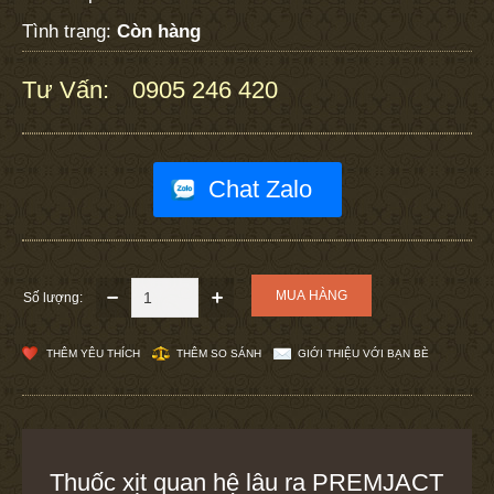
Tình trạng:
Còn hàng
Tư Vấn:
0905 246 420
:
Chat Zalo
Số lượng:
THÊM YÊU THÍCH
THÊM SO SÁNH
GIỚI THIỆU VỚI BẠN BÈ
Thuốc xịt quan hệ lâu ra PREMJACT