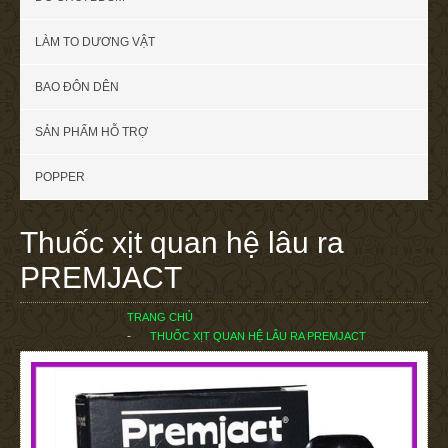
LÀM TO DƯƠNG VẬT
BAO ĐÔN DÊN
SẢN PHẨM HỖ TRỢ
POPPER
Thuốc xịt quan hệ lâu ra
PREMJACT
TRANG CHỦ
THUỐC XỊT QUAN HỆ LÂU RA PREMJACT