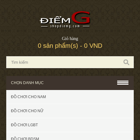
Giỏ hàng
0 sản phẩm(s) - 0 VND
CHỌN DANH MỤC
ĐỒ CHƠI CHO NAM
ĐỒ CHƠI CHO NỮ
ĐỒ CHƠI LGBT
ĐỒ CHƠI BDSM