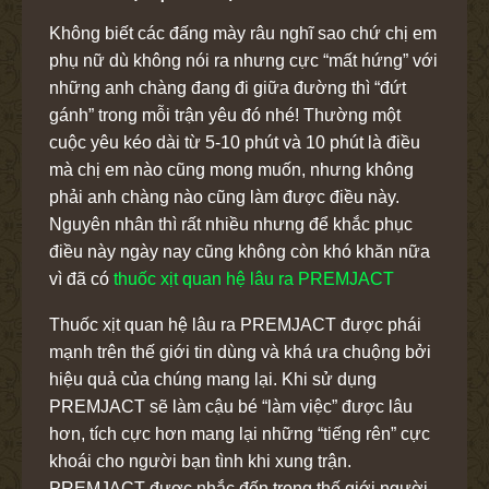
Không biết các đấng mày râu nghĩ sao chứ chị em
phụ nữ dù không nói ra nhưng cực “mất hứng” với
những anh chàng đang đi giữa đường thì “đứt
gánh” trong mỗi trận yêu đó nhé! Thường một
cuộc yêu kéo dài từ 5-10 phút và 10 phút là điều
mà chị em nào cũng mong muốn, nhưng không
phải anh chàng nào cũng làm được điều này.
Nguyên nhân thì rất nhiều nhưng để khắc phục
điều này ngày nay cũng không còn khó khăn nữa
vì đã có
thuốc xịt quan hệ lâu ra PREMJACT
Thuốc xịt quan hệ lâu ra PREMJACT được phái
mạnh trên thế giới tin dùng và khá ưa chuộng bởi
hiệu quả của chúng mang lại. Khi sử dụng
PREMJACT sẽ làm cậu bé “làm việc” được lâu
hơn, tích cực hơn mang lại những “tiếng rên” cực
khoái cho người bạn tình khi xung trận.
PREMJACT được nhắc đến trong thế giới người