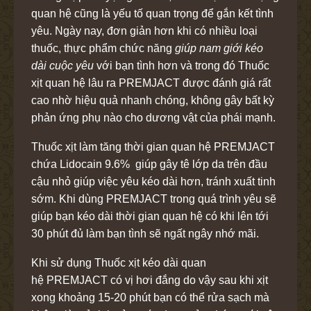
quan hệ cũng là yếu tố quan trọng để gắn kết tình
yêu. Ngày nay, đơn giản hơn khi có nhiều loại
thuốc, thực phẩm chức năng
giúp nam giới kéo
dài cuộc yêu
với bạn tình hơn và trong đó Thuốc
xịt quan hệ lâu ra PREMJACT được đánh giá rất
cao nhờ hiệu quả nhanh chóng, không gây bất kỳ
phản ứng phụ nào cho dương vật của phái mạnh.
Thuốc xịt làm tăng thời gian quan hệ PREMJACT
chứa Lidocain 9.6% giúp gây tê lớp da trên đầu
cậu nhỏ giúp việc yêu kéo dài hơn, tránh xuất tinh
sớm. Khi dùng PREMJACT trong quá trình yêu sẽ
giúp bạn kéo dài thời gian quan hệ có khi lên tới
30 phút đủ làm bạn tình sẽ ngất ngây nhớ mãi.
Khi sử dụng Thuốc xịt kéo dài quan
hệ PREMJACT
có vị hơi đắng do vậy sau khi xịt
xong khoảng 15-20 phút bạn có thể rửa sạch mà