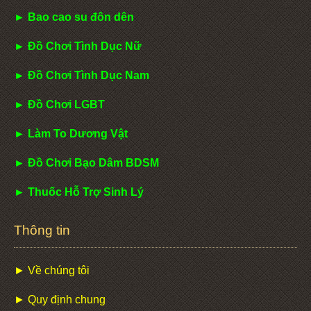
► Bao cao su đôn dên
► Đồ Chơi Tình Dục Nữ
► Đồ Chơi Tình Dục Nam
► Đồ Chơi LGBT
► Làm To Dương Vật
► Đồ Chơi Bạo Dâm BDSM
► Thuốc Hỗ Trợ Sinh Lý
Thông tin
► Về chúng tôi
► Quy định chung