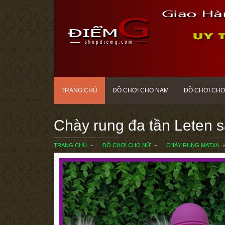
TRANG CHỦ
ĐỒ CHƠI CHO NAM
ĐỒ CHƠI CHO
Chày rung đa tần Leten s
TRANG CHỦ
ĐỒ CHƠI CHO NỮ
CHÀY RUNG MATXA