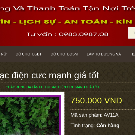
 NỮ
ĐỒ CHƠI LGBT
ĐỒ CHƠI BDSM
LÀM TO DƯƠNG VẬT
B
ạc điện cưc mạnh giá tốt
CHÀY RUNG ĐA TẦN LETEN SẠC ĐIỆN CƯC MẠNH GIÁ TỐT
750.000 VND
Mã sản phẩm:
AV11A
Tình trạng:
Còn hàng