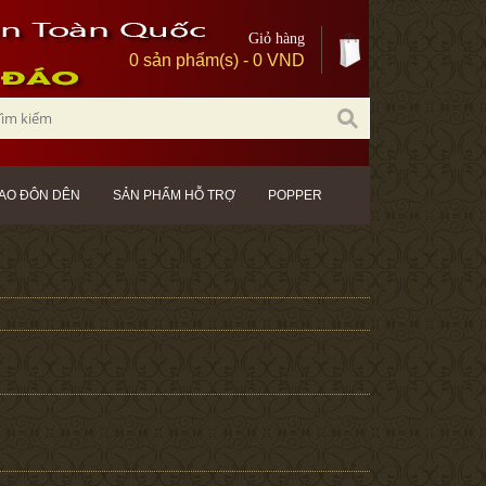
Giỏ hàng
0 sản phẩm(s) - 0 VND
AO ĐÔN DÊN
SẢN PHẨM HỖ TRỢ
POPPER