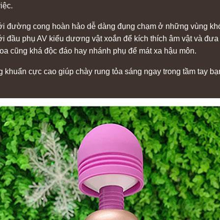
iệc.
 với đường cong hoàn hảo dễ dàng đụng chạm ở những vùng khó
i đầu phụ AV kiểu dương vật xoắn để kích thích âm vật và đưa 
oa cũng khá độc đáo hay nhánh phụ để mát xa hậu môn.
 khuẩn cực cao giúp chày rung tỏa sáng ngay trong tầm tay b