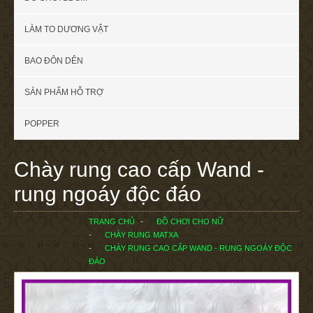
LÀM TO DƯƠNG VẬT
BAO ĐÔN DÊN
SẢN PHẨM HỖ TRỢ
POPPER
Chày rung cao cấp Wand -
rung ngoáy độc đáo
TRANG CHỦ
ĐỒ CHƠI CHO NỮ
CHÀY RUNG MATXA
CHÀY RUNG CAO CẤP WAND - RUNG NGOÁY ĐỘC
ĐÁO