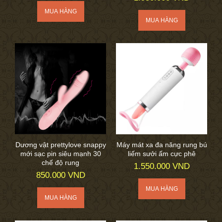
Dương vật prettylove snappy
Máy mát xa đa năng rung bú
mới sạc pin siêu mạnh 30
liếm sưởi ấm cực phê
chế độ rung
1.550.000 VND
850.000 VND