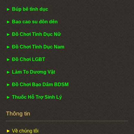
► Búp bê tình dục
► Bao cao su đôn dên
► Đồ Chơi Tình Dục Nữ
► Đồ Chơi Tình Dục Nam
► Đồ Chơi LGBT
► Làm To Dương Vật
► Đồ Chơi Bạo Dâm BDSM
► Thuốc Hỗ Trợ Sinh Lý
Thông tin
► Về chúng tôi