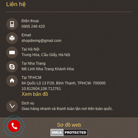
Liên hệ
Điện thoại
0905 246 420
Email
shopdiemg@gmail.com
Tại Hà Nội
Trung Hòa, Cầu Giấy, Hà Nội
Tại Nha Trang
Mê Linh Nha Trang Khánh Hòa
Tại TP.HCM
94 Quốc Lộ 13 P.26
,
Bình Thạnh
,
TPHCM
-
700000
10.812604
,
106.712761
Xem bản đồ
Dịch vụ

Giao hàng nhanh và thanh toán tận nơi trên toàn quốc.
Sơ đồ web