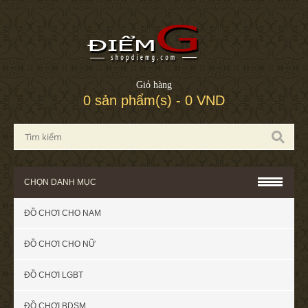
Giỏ hàng
0 sản phẩm(s) - 0 VND
CHỌN DANH MỤC
ĐỒ CHƠI CHO NAM
ĐỒ CHƠI CHO NỮ
ĐỒ CHƠI LGBT
ĐỒ CHƠI BDSM