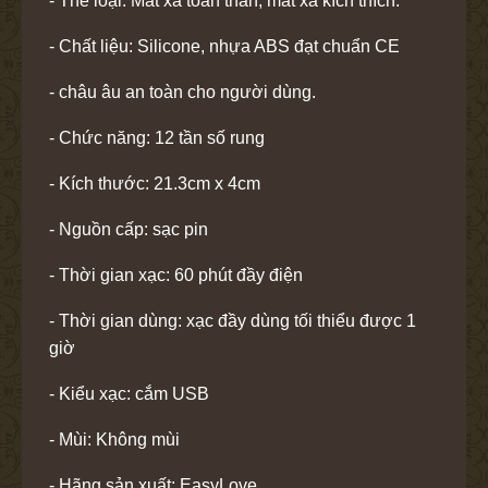
- Thể loại: Mát xa toàn thân, mát xa kích thích.
- Chất liệu: Silicone, nhựa ABS đạt chuẩn CE
- châu âu an toàn cho người dùng.
- Chức năng: 12 tần số rung
- Kích thước: 21.3cm x 4cm
- Nguồn cấp: sạc pin
- Thời gian xạc: 60 phút đầy điện
- Thời gian dùng: xạc đầy dùng tối thiểu được 1
giờ
- Kiểu xạc: cắm USB
- Mùi: Không mùi
- Hãng sản xuất: EasyLove