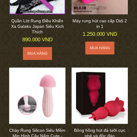
Quần Lót Rung Điều Khiển
Máy rung hút cao cấp Didi 2
Xa Galaku Japan Siêu Kích
in 1
Thích
1.250.000 VND
890.000 VND
Chày Rung Silicon Siêu Mềm
Bông hồng hút đá lưỡi cực
Mịn Hình Cây Nấm Cute -
phê và độc đáo