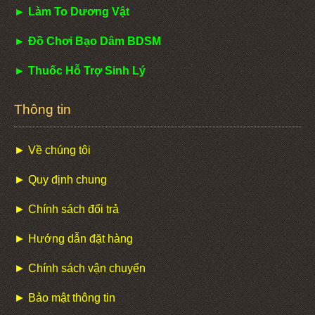
► Làm To Dương Vật
► Đồ Chơi Bạo Dâm BDSM
► Thuốc Hỗ Trợ Sinh Lý
Thông tin
► Về chúng tôi
► Quy định chung
► Chính sách đổi trả
► Hướng dẫn đặt hàng
► Chính sách vận chuyển
► Bảo mật thông tin