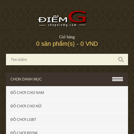
Giỏ hàng
0 sản phẩm(s) - 0 VND
CHỌN DANH MỤC
ĐỒ CHƠI CHO NAM
ĐỒ CHƠI CHO NỮ
ĐỒ CHƠI LGBT
ĐỒ CHƠI BDSM