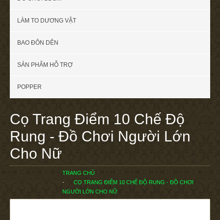
LÀM TO DƯƠNG VẬT
BAO ĐÔN DÊN
SẢN PHẨM HỖ TRỢ
POPPER
Cọ Trang Điểm 10 Chế Độ
Rung - Đồ Chơi Người Lớn
Cho Nữ
TRANG CHỦ
CỌ TRANG ĐIỂM 10 CHẾ ĐỘ RUNG - ĐỒ CHƠI
NGƯỜI LỚN CHO NỮ