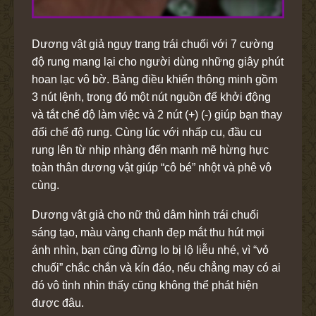
Dương vật giả ngụy trang trái chuối với 7 cường
độ rung mang lại cho người dùng những giây phút
hoan lạc vô bờ. Bảng điều khiển thông minh gồm
3 nút lệnh, trong đó một nút nguồn để khởi động
và tắt chế độ làm việc và 2 nút (+) (-) giúp bạn thay
đổi chế độ rung. Cùng lúc với nhấp cu, đầu cu
rung lên từ nhịp nhàng đến mạnh mẽ hừng hực
toàn thân dương vật giúp “cô bé” nhột và phê vô
cùng.
Dương vật giả cho nữ thủ dâm hình trái chuối
sáng tạo, màu vàng chanh đẹp mắt thu hút mọi
ánh nhìn, bạn cũng đừng lo bị lộ liễu nhé, vì “vỏ
chuối” chắc chắn và kín đáo, nếu chẳng may có ai
đó vô tình nhìn thấy cũng không thể phát hiện
được đâu.