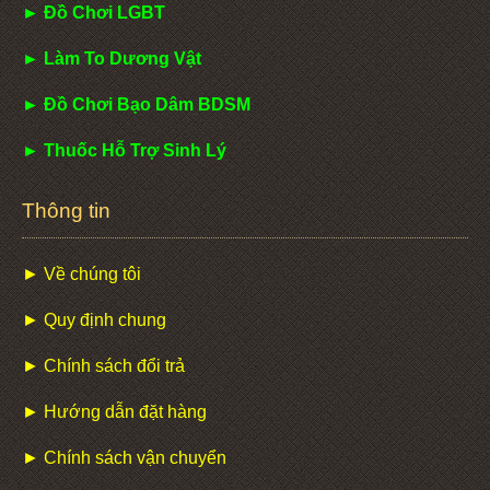
► Đồ Chơi LGBT
► Làm To Dương Vật
► Đồ Chơi Bạo Dâm BDSM
► Thuốc Hỗ Trợ Sinh Lý
Thông tin
► Về chúng tôi
► Quy định chung
► Chính sách đổi trả
► Hướng dẫn đặt hàng
► Chính sách vận chuyển