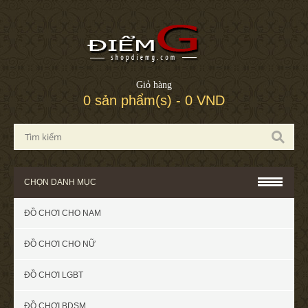
Giỏ hàng
0 sản phẩm(s) - 0 VND
CHỌN DANH MỤC
ĐỒ CHƠI CHO NAM
ĐỒ CHƠI CHO NỮ
ĐỒ CHƠI LGBT
ĐỒ CHƠI BDSM