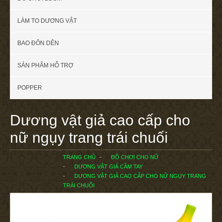
LÀM TO DƯƠNG VẬT
BAO ĐÔN DÊN
SẢN PHẨM HỖ TRỢ
POPPER
Dương vật giả cao cấp cho
nữ ngụy trang trái chuối
TRANG CHỦ
ĐỒ CHƠI CHO NỮ
DƯƠNG VẬT GIẢ CẦM TAY
DƯƠNG VẬT GIẢ CAO CẤP CHO NỮ NGỤY TRANG
TRÁI CHUỐI