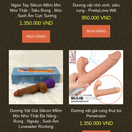
Ngón Tay Silicon Mềm Mịn
Dương vật nhỏ xinh, siêu
Như Thật - Siêu Rung , Móc
rung - PrettyLove Will
, Sưởi Ấm Cực Sướng
950.000 VND
1.350.000 VND
Dương Vật Giả Silicon Mềm
Dương vật giả rung thụt bú
Mịn Như Thật Đa Năng -
Penetrator
Rung , Ngoáy , Sưởi Ấm
1.350.000 VND
Loveaider Rocking