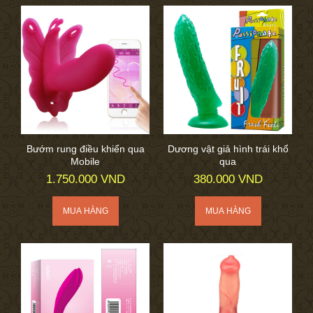
Bướm rung điều khiển qua
Dương vật giả hình trái khổ
Mobile
qua
1.750.000 VND
380.000 VND