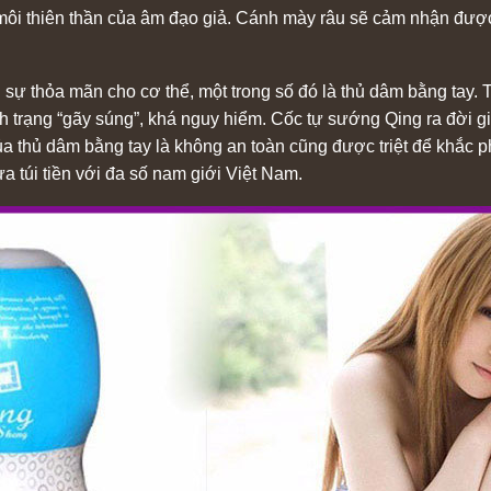
môi thiên thần của âm đạo giả. Cánh mày râu sẽ cảm nhận đượ
sự thỏa mãn cho cơ thể, một trong số đó là thủ dâm bằng tay. 
nh trạng “gãy súng”, khá nguy hiểm. Cốc tự sướng Qing ra đời g
ủa thủ dâm bằng tay là không an toàn cũng được triệt để khắc
vừa túi tiền với đa số nam giới Việt Nam.