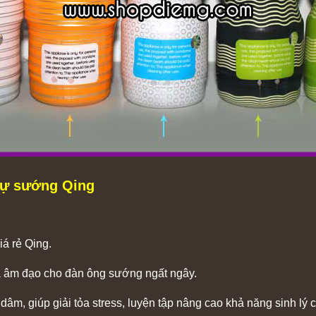
 tự sướng Qing
á rẻ Qing.
iả âm đạo cho đàn ông sướng ngất ngây.
dâm, giúp giải tỏa stress, luyện tập nâng cao khả năng sinh lý 