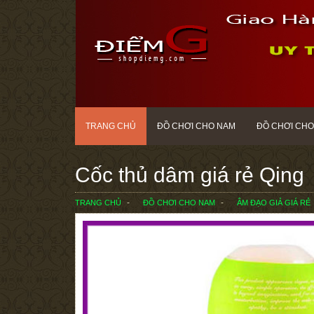
TRANG CHỦ
ĐỒ CHƠI CHO NAM
ĐỒ CHƠI CHO
Cốc thủ dâm giá rẻ Qing
TRANG CHỦ
ĐỒ CHƠI CHO NAM
ÂM ĐẠO GIẢ GIÁ RẺ