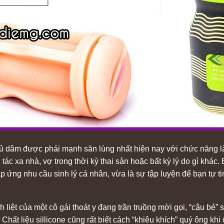
ủ dâm được phái mạnh săn lùng nhất hiện nay với chức năng là
tác xa nhà, vợ trong thời kỳ thai sản hoặc bất kỳ lý do gì khác. 
 ứng nhu cầu sinh lý cá nhân, vừa là sự tập luyện để bạn tự ti
iệt của một cô gái thoát y đang trần truồng mời gọi, “cậu bé” 
t liệu sillicone cũng rất biết cách “khiêu khích” quý ông khi ô