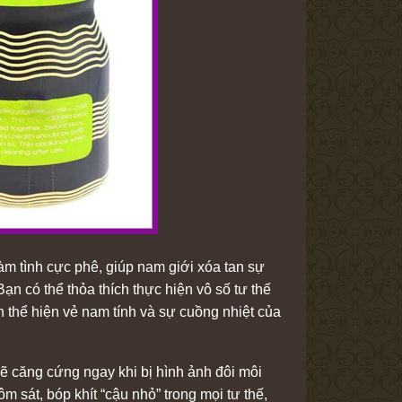
m tình cực phê, giúp nam giới xóa tan sự
Bạn có thể thỏa thích thực hiện vô số tư thế
n thể hiện vẻ nam tính và sự cuồng nhiệt của
sẽ căng cứng ngay khi bị hình ảnh đôi môi
m sát, bóp khít “cậu nhỏ” trong mọi tư thế,