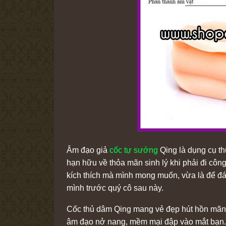
Âm đạo giả
cốc tự sướng
Qing là dụng cụ th
hạn hữu về thỏa mãn sinh lý khi phải đi công 
kích thích mà mình mong muốn, vừa là để đáp
mình trước quý cô sau này.
Cốc thủ dâm Qing mang vẻ đẹp hút hồn mãnh l
âm đạo nở nang, mềm mại đập vào mắt bạn. Chấ