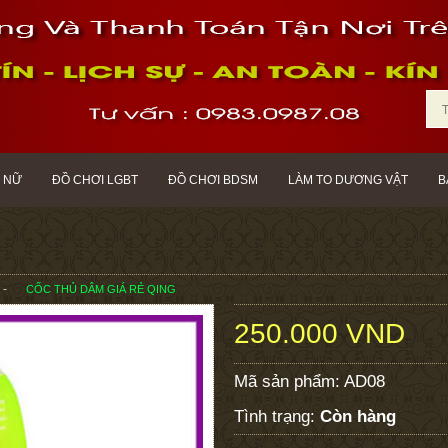
 NỮ
ĐỒ CHƠI LGBT
ĐỒ CHƠI BDSM
LÀM TO DƯƠNG VẬT
B
CỐC THỦ DÂM GIÁ RẺ QING
250.000 VND
Mã sản phẩm:
AD08
Tình trạng:
Còn hàng