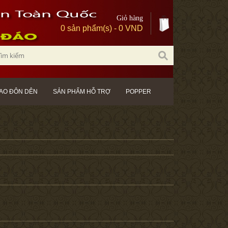
Giỏ hàng
0 sản phẩm(s) - 0 VND
AO ĐÔN DÊN
SẢN PHẨM HỖ TRỢ
POPPER