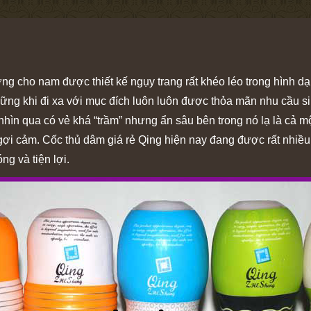
ớng cho nam được thiết kế ngụy trang rất khéo léo trong hình d
ững khi đi xa với mục đích luôn luôn được thỏa mãn nhu cầu sin
 nhìn qua có vẻ khá “trầm” nhưng ẩn sâu bên trong nó lạ là cả 
ợi cảm. Cốc thủ dâm giá rẻ Qing hiện nay đang được rất nhiề
ng và tiện lợi.