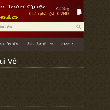
Giỏ hàng
0 sản phẩm(s) - 0 VND
AO ĐÔN DÊN
SẢN PHẨM HỖ TRỢ
POPPER
ui Vẻ