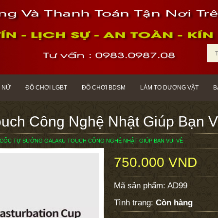
 NỮ
ĐỒ CHƠI LGBT
ĐỒ CHƠI BDSM
LÀM TO DƯƠNG VẬT
B
uch Công Nghệ Nhật Giúp Bạn V
CỐC TỰ SƯỚNG GALAKU TOUCH CÔNG NGHỆ NHẬT GIÚP BẠN VUI VẺ
750.000 VND
Mã sản phẩm:
AD99
Tình trạng:
Còn hàng