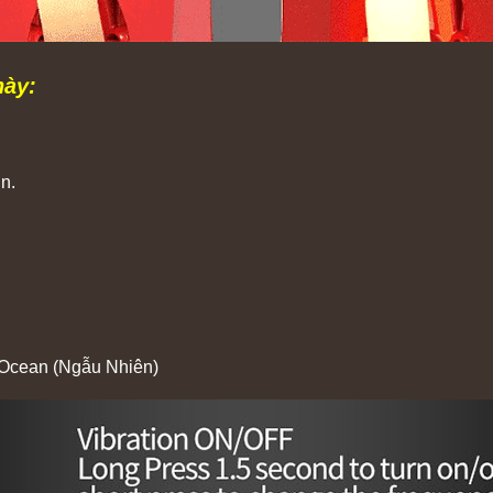
này:
n.
s, Ocean (Ngẫu Nhiên)