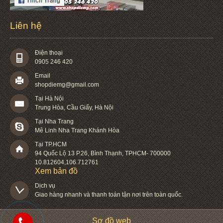
Liên hệ
Điện thoại
0905 246 420
Email
shopdiemg@gmail.com
Tại Hà Nội
Trung Hòa, Cầu Giấy, Hà Nội
Tại Nha Trang
Mê Linh Nha Trang Khánh Hòa
Tại TP.HCM
94 Quốc Lộ 13 P.26
,
Bình Thạnh
,
TPHCM
-
700000
10.812604
,
106.712761
Xem bản đồ
Dịch vụ

Giao hàng nhanh và thanh toán tận nơi trên toàn quốc.
Sơ đồ web