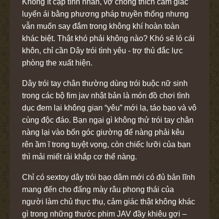
Không ít cặp tình nhân, vợ chồng thích cảm giác
luyến ái bằng phương pháp truyền thống nhưng
vẫn muốn say đắm trong không khí hoàn toàn
khác biệt. Thật khó phải không nào? Khó sẽ ló cái
khôn, chỉ cần Dây trói tình yêu - trợ thủ đắc lực
phòng the xuất hiện.
Dây trói tay chân thường dùng trói buộc nữ sinh
trong các bộ fim jav nhật bản là món đồ chơi tình
dục đem lại không gian “yêu” mới lạ, táo bạo và vô
cùng độc đáo. Bạn ngại gì không thử trói tay chân
nàng lại vào bốn góc giường để nàng phải kêu
rên ầm ĩ trong tuyệt vọng, còn chiếc lưỡi của bạn
thì mải miết rải khắp cơ thể nàng.
Chỉ có sextoy dây trói bạo dâm mới có đủ bản lĩnh
mang đến cho đấng mày râu phong thái của
người làm chủ thực thụ, cảm giác thật không khác
gì trong những thước phim JAV đầy khiêu gợi –