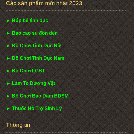
Các sản phẩm mới nhất 2023
► Búp bê tình dục
► Bao cao su đôn dên
► Đồ Chơi Tình Dục Nữ
► Đồ Chơi Tình Dục Nam
► Đồ Chơi LGBT
► Làm To Dương Vật
► Đồ Chơi Bạo Dâm BDSM
► Thuốc Hỗ Trợ Sinh Lý
Thông tin