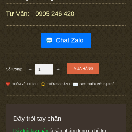
Tư Vấn:
0905 246 420
:
Chat Zalo
Số lượng:
THÊM YÊU THÍCH
THÊM SO SÁNH
GIỚI THIỆU VỚI BẠN BÈ
Dây trói tay chân
Dây trói tay chân
là sản phẩm dụng cụ hỗ trợ