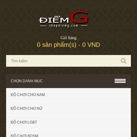
Giỏ hàng
0 sản phẩm(s) - 0 VND
CHỌN DANH MỤC
ĐỒ CHƠI CHO NAM
ĐỒ CHƠI CHO NỮ
ĐỒ CHƠI LGBT
ĐỒ CHƠI BDSM