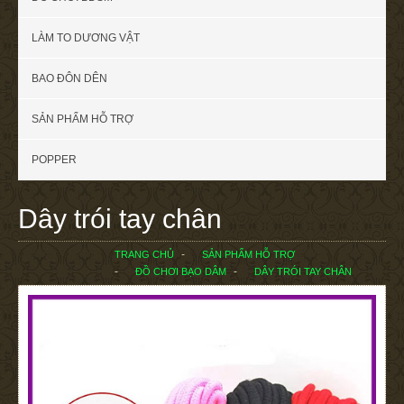
LÀM TO DƯƠNG VẬT
BAO ĐÔN DÊN
SẢN PHẨM HỖ TRỢ
POPPER
Dây trói tay chân
TRANG CHỦ
SẢN PHẨM HỖ TRỢ
ĐỒ CHƠI BẠO DÂM
DÂY TRÓI TAY CHÂN