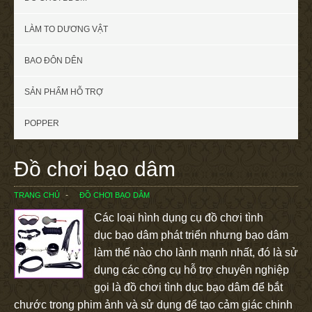
LÀM TO DƯƠNG VẬT
BAO ĐÔN DÊN
SẢN PHẨM HỖ TRỢ
POPPER
Đồ chơi bạo dâm
TRANG CHỦ
ĐỒ CHƠI BẠO DÂM
Các loại hình dụng cụ đồ chơi tình
dục bạo dâm phát triển nhưng bạo dâm
làm thế nào cho lành mạnh nhất, đó là sử
dụng các công cụ hỗ trợ chuyên nghiệp
gọi là đồ chơi tình dục bạo dâm
để bắt
chước trong phim ảnh và sử dụng để tạo cảm giác chinh