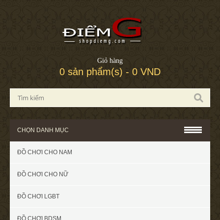
Giỏ hàng
0 sản phẩm(s) - 0 VND
CHỌN DANH MỤC
ĐỒ CHƠI CHO NAM
ĐỒ CHƠI CHO NỮ
ĐỒ CHƠI LGBT
ĐỒ CHƠI BDSM