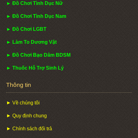
► Đồ Chơi Tình Dục Nữ
► Đồ Chơi Tình Dục Nam
► Đồ Chơi LGBT
► Làm To Dương Vật
► Đồ Chơi Bạo Dâm BDSM
► Thuốc Hỗ Trợ Sinh Lý
Thông tin
► Về chúng tôi
► Quy định chung
► Chính sách đổi trả