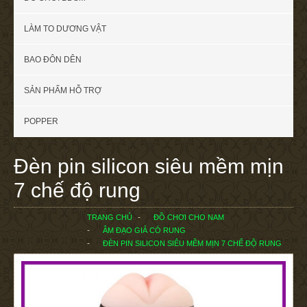
LÀM TO DƯƠNG VẬT
BAO ĐÔN DÊN
SẢN PHẨM HỖ TRỢ
POPPER
Đèn pin silicon siêu mềm mịn
7 chế độ rung
TRANG CHỦ
ĐỒ CHƠI CHO NAM
ÂM ĐẠO GIẢ CÓ RUNG
ĐÈN PIN SILICON SIÊU MỀM MỊN 7 CHẾ ĐỘ RUNG