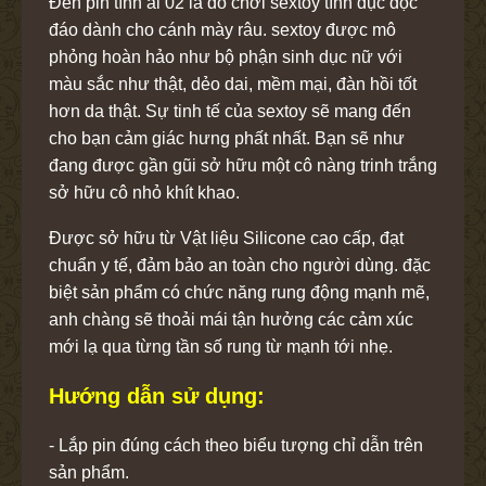
Đèn pin tình ái 02 là đồ chơi sextoy tình dục độc
đáo dành cho cánh mày râu. sextoy được mô
phỏng hoàn hảo như bộ phận sinh dục nữ với
màu sắc như thật, dẻo dai, mềm mại, đàn hồi tốt
hơn da thật. Sự tinh tế của sextoy sẽ mang đến
cho bạn cảm giác hưng phất nhất. Bạn sẽ như
đang được gần gũi sở hữu một cô nàng trinh trắng
sở hữu cô nhỏ khít khao.
Được sở hữu từ Vật liệu Silicone cao cấp, đạt
chuẩn y tế, đảm bảo an toàn cho người dùng. đặc
biệt sản phẩm có chức năng rung động mạnh mẽ,
anh chàng sẽ thoải mái tận hưởng các cảm xúc
mới lạ qua từng tần số rung từ mạnh tới nhẹ.
Hướng dẫn sử dụng:
- Lắp pin đúng cách theo biểu tượng chỉ dẫn trên
sản phẩm.