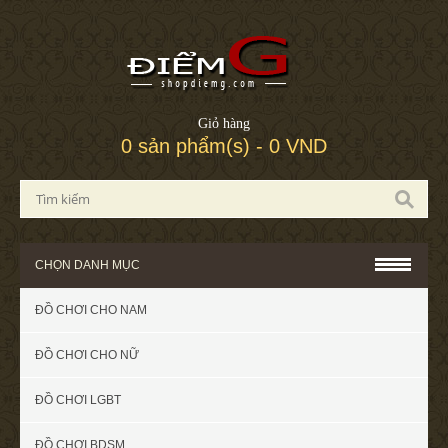
Giỏ hàng
0 sản phẩm(s) - 0 VND
CHỌN DANH MỤC
ĐỒ CHƠI CHO NAM
ĐỒ CHƠI CHO NỮ
ĐỒ CHƠI LGBT
ĐỒ CHƠI BDSM