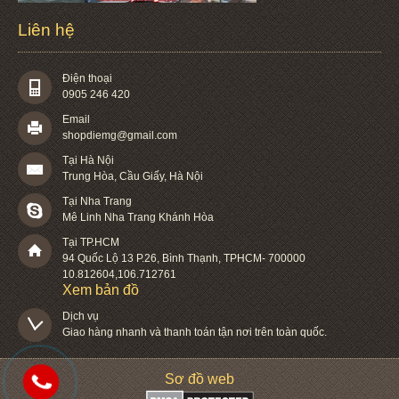
Liên hệ
Điện thoại
0905 246 420
Email
shopdiemg@gmail.com
Tại Hà Nội
Trung Hòa, Cầu Giấy, Hà Nội
Tại Nha Trang
Mê Linh Nha Trang Khánh Hòa
Tại TP.HCM
94 Quốc Lộ 13 P.26
,
Bình Thạnh
,
TPHCM
-
700000
10.812604
,
106.712761
Xem bản đồ
Dịch vụ

Giao hàng nhanh và thanh toán tận nơi trên toàn quốc.
Sơ đồ web