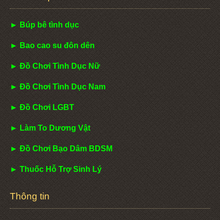
► Búp bê tình dục
► Bao cao su đôn dên
► Đồ Chơi Tình Dục Nữ
► Đồ Chơi Tình Dục Nam
► Đồ Chơi LGBT
► Làm To Dương Vật
► Đồ Chơi Bạo Dâm BDSM
► Thuốc Hỗ Trợ Sinh Lý
Thông tin