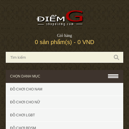
Giỏ hàng
0 sản phẩm(s) - 0 VND
CHỌN DANH MỤC
ĐỒ CHƠI CHO NAM
ĐỒ CHƠI CHO NỮ
ĐỒ CHƠI LGBT
ĐỒ CHƠI BDSM