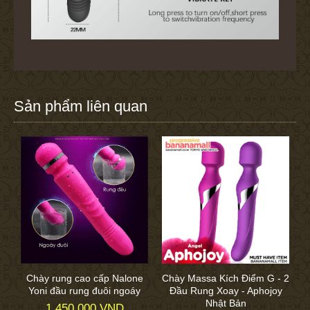
Sản phẩm liên quan
Chày rung cao cấp Nalone
Chày Massa Kích Điểm G - 2
Yoni đầu rung đuôi ngoáy
Đầu Rung Xoay - Aphojoy
Nhật Bản
1.450.000 VND