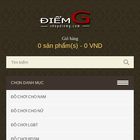
Giỏ hàng
0 sản phẩm(s) - 0 VND
CHỌN DANH MỤC
ĐỒ CHƠI CHO NAM
ĐỒ CHƠI CHO NỮ
ĐỒ CHƠI LGBT
ĐỒ CHƠI BDSM