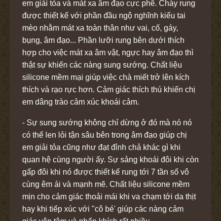
em giải tỏa và mát xa âm đạo cực phê. Chày rung
được thiết kế với phần đầu ngộ nghĩnh kiểu tai
mèo nhằm mát xa toàn thân như vai, cố, gáy,
bụng, âm đạo... Phần lưỡi rung bên dưới thích
hợp cho việc mát xa âm vật, ngực hay âm đạo thì
thật sự khiến các nàng sung sướng. Chất liệu
silicone mềm mại giúp việc chà miết trở lên kích
thích và rạo rực hơn. Cảm giác thích thú khiến chị
em dâng trào cảm xúc khoái cảm.
- Sự sung sướng không chỉ dừng ở đó mà nó nó
có thể len lỏi tận sâu bên trong âm đạo giúp chị
em giải tỏa cũng như đạt đỉnh chả khác gì khi
quan hệ cùng người ấy. Sự sảng khoái đôi khi còn
gấp đôi khi nó được thiết kế rung tới 7 tần số vô
cùng êm ái và mạnh mẽ. Chất liệu silicone mềm
mịn cho cảm giác thoải mái khi va chạm tới da thịt
hay khi tiếp xúc với "cô bé' giúp các nàng cảm