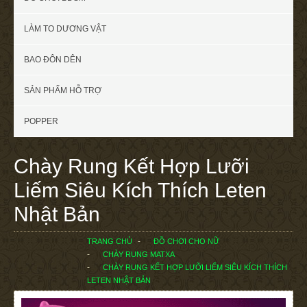
LÀM TO DƯƠNG VẬT
BAO ĐÔN DÊN
SẢN PHẨM HỖ TRỢ
POPPER
Chày Rung Kết Hợp Lưỡi
Liếm Siêu Kích Thích Leten
Nhật Bản
TRANG CHỦ
ĐỒ CHƠI CHO NỮ
CHÀY RUNG MATXA
CHÀY RUNG KẾT HỢP LƯỠI LIẾM SIÊU KÍCH THÍCH
LETEN NHẬT BẢN