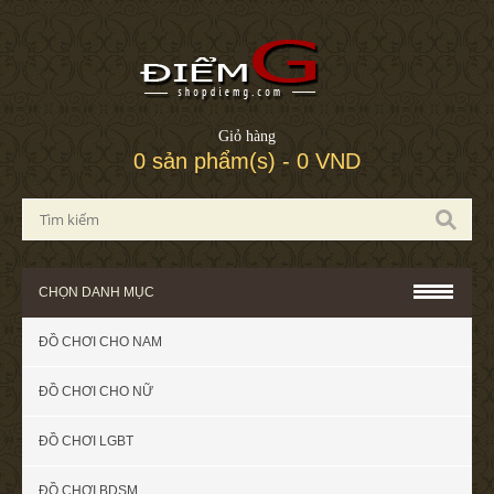
Giỏ hàng
0 sản phẩm(s) - 0 VND
CHỌN DANH MỤC
ĐỒ CHƠI CHO NAM
ĐỒ CHƠI CHO NỮ
ĐỒ CHƠI LGBT
ĐỒ CHƠI BDSM