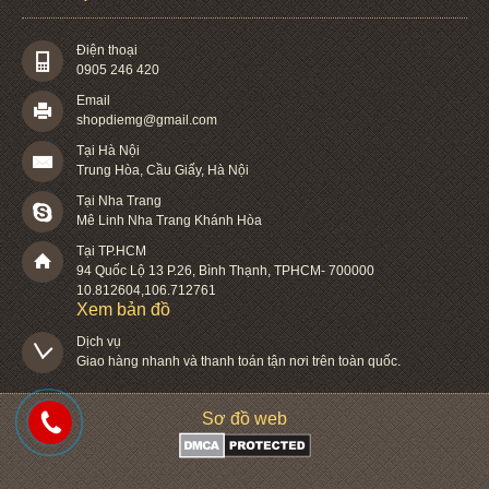
Điện thoại
0905 246 420
Email
shopdiemg@gmail.com
Tại Hà Nội
Trung Hòa, Cầu Giấy, Hà Nội
Tại Nha Trang
Mê Linh Nha Trang Khánh Hòa
Tại TP.HCM
94 Quốc Lộ 13 P.26
,
Bình Thạnh
,
TPHCM
-
700000
10.812604
,
106.712761
Xem bản đồ
Dịch vụ

Giao hàng nhanh và thanh toán tận nơi trên toàn quốc.
Sơ đồ web