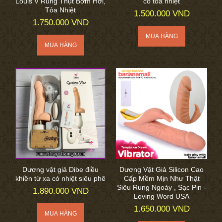
Louis V Rung Thụt Bơm Hơi,
có tỏa nhiệt
Tỏa Nhiệt
1.500.000 VND
1.750.000 VND
Dương vật giả Dibe điều
Dương Vật Giả Silicon Cao
khiền từ xa có nhiệt siêu phê
Cấp Mềm Mịn Như Thật
Siêu Rung Ngoáy , Sạc Pin -
1.890.000 VND
Loving Word USA
1.650.000 VND