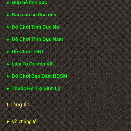
► Búp bê tình dục
► Bao cao su đôn dên
► Đồ Chơi Tình Dục Nữ
► Đồ Chơi Tình Dục Nam
► Đồ Chơi LGBT
► Làm To Dương Vật
► Đồ Chơi Bạo Dâm BDSM
► Thuốc Hỗ Trợ Sinh Lý
Thông tin
► Về chúng tôi