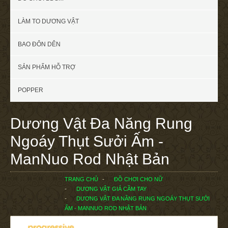
LÀM TO DƯƠNG VẬT
BAO ĐÔN DÊN
SẢN PHẨM HỖ TRỢ
POPPER
Dương Vật Đa Năng Rung
Ngoáy Thụt Sưởi Ấm -
ManNuo Rod Nhật Bản
TRANG CHỦ
ĐỒ CHƠI CHO NỮ
DƯƠNG VẬT GIẢ CẦM TAY
DƯƠNG VẬT ĐA NĂNG RUNG NGOÁY THỤT SƯỞI
ẤM - MANNUO ROD NHẬT BẢN