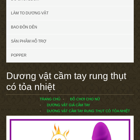
LÀM TO DƯƠNG VẬT
BAO ĐÔN DÊN
SẢN PHẨM HỖ TRỢ
POPPER
Dương vật cầm tay rung thụt
có tỏa nhiệt
TRANG CHỦ
ĐỒ CHƠI CHO NỮ
DƯƠNG VẬT GIẢ CẦM TAY
DƯƠNG VẬT CẦM TAY RUNG THỤT CÓ TỎA NHIỆT