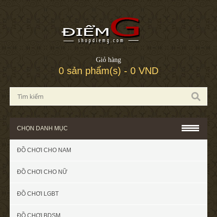
Giỏ hàng
0 sản phẩm(s) - 0 VND
CHỌN DANH MỤC
ĐỒ CHƠI CHO NAM
ĐỒ CHƠI CHO NỮ
ĐỒ CHƠI LGBT
ĐỒ CHƠI BDSM