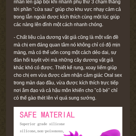
nhân lên gấp bội khi nhánh phụ thứ 3 chạm thẳng
tới phần "cửa sau" giúp cho khu vực nhạy cảm cả
trong lẫn ngoài được kích thích cùng một lúc giúp
các nàng lên đỉnh một cách nhanh chóng.
- Chất liệu của dương vật giả cũng là một vấn đề
mà chị em đáng quan tâm nó không chỉ có độ mịn
màng, mà có thể uốn cong một cách dẻo dai, sự
đàn hổi tuyệt vời mà những cây dương vật giả
khác khó có được. Thiết kế rung, xoay liếm giúp
cho chị em vừa được cảm nhận cảm giác Oral sex
trong màn dạo đầu, vừa được kích thích trực tiếp
nơi âm đạo và cả hậu môn khiến cho "cô bé" chỉ
có thể gào thét lên vì quá sung sướng.