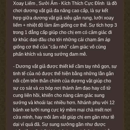
Xoay Liếm , Sưởi Ấm - Kích Thích Cực Đỉnh là đồ
chơi dương vật giả đa năng cao cấp, là sự kết
hợp giữa dương vật giả siêu gân rung, lưỡi xoay
liếm + nhiệt độ làm ấm giống cơ thể. Sự tích hợp 3
trong 1 đẳng cấp giúp cho chị em có cảm giác đi
từ khúc dạo đầu cho tới những cái chạm ấm áp
giống cơ thể của "cậu nhỏ" cảm giác vô cùng
phấn khích và sung sướng đam mê.
- Dương vật giả được thiết kế cầm tay nhỏ gọn, sự
tinh tế của nó được thể hiện bằng những lằn gân
nổi cộm trên thân chính của dương vật giúp cho
sự cọ sát và co bóp nơi thành âm đạo hay cổ tử
cung liên hồi, khiến cho nàng cảm giác sung
sướng và khoái lạc nhiều hơn. Nhánh phụ với 12
bánh xe lưỡi rung cực kỳ mềm mại chà miết nơi
cửa mình, hay môi âm vật giúp chị em gần như tê
dại vì quá đã. Sự sung sướng gần như được