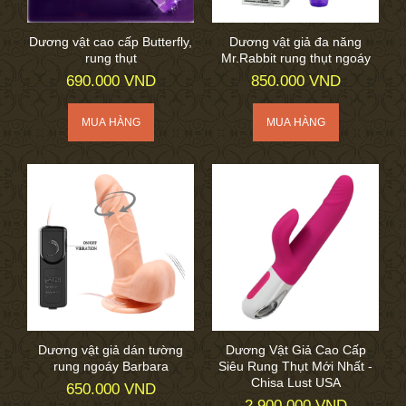
Dương vật cao cấp Butterfly,
Dương vật giả đa năng
rung thụt
Mr.Rabbit rung thụt ngoáy
690.000 VND
850.000 VND
Dương vật giả dán tường
Dương Vật Giả Cao Cấp
rung ngoáy Barbara
Siêu Rung Thụt Mới Nhất -
Chisa Lust USA
650.000 VND
2.900.000 VND