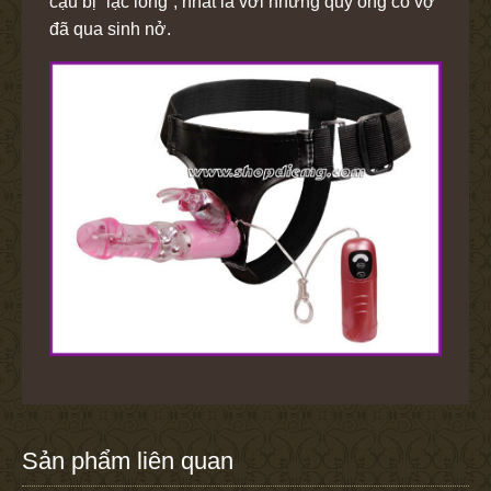
cậu bị “lạc lõng”, nhất là với những quý ông có vợ
đã qua sinh nở.
Sản phẩm liên quan