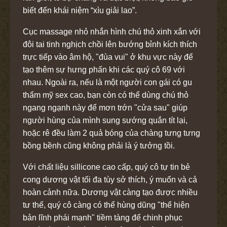
biết đến khái niệm “xìu giải lao”.
Cục massage nhỏ nhắn hình chú thỏ xinh xắn với
đôi tai tinh nghịch chồi lên bướng bỉnh kích thích
trực tiếp vào âm hộ, "đùa vui" ở khu vực này để
tạo thêm sự hưng phấn khi các quý cô 69 với
nhau. Ngoài ra, nếu là một người con gái có gu
thẩm mỹ sex cao, bạn còn có thể dùng chú thỏ
ngang ngạnh này để mơn trớn "cửa sau" giúp
người hùng của mình sung sướng quắn tít lại,
hoặc rê đều làm 2 quả bóng của chàng tưng tưng
bồng bềnh cũng không phải là ý tưởng tồi.
Với chất liệu sillicone cao cấp, quý cô tự tin bẻ
cong dương vật tối đa tùy sở thích, ý muốn và cả
hoàn cảnh nữa. Dương vật càng tạo được nhiều
tư thế, quý cô càng có thể hùng dũng "thể hiện
bản lĩnh phái mạnh" tiềm tàng để chinh phục