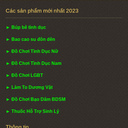
Các sản phẩm mới nhất 2023
► Búp bê tình dục
► Bao cao su đôn dên
► Đồ Chơi Tình Dục Nữ
► Đồ Chơi Tình Dục Nam
► Đồ Chơi LGBT
► Làm To Dương Vật
► Đồ Chơi Bạo Dâm BDSM
► Thuốc Hỗ Trợ Sinh Lý
Thông tin