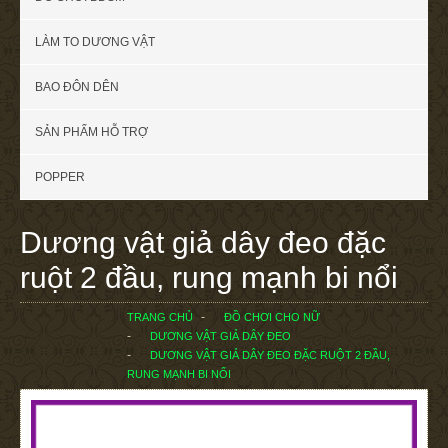
LÀM TO DƯƠNG VẬT
BAO ĐÔN DÊN
SẢN PHẨM HỖ TRỢ
POPPER
Dương vật giả dây đeo đặc
ruột 2 đầu, rung mạnh bi nổi
TRANG CHỦ
ĐỒ CHƠI CHO NỮ
DƯƠNG VẬT GIẢ DÂY ĐEO
DƯƠNG VẬT GIẢ DÂY ĐEO ĐẶC RUỘT 2 ĐẦU,
RUNG MẠNH BI NỔI