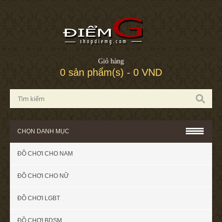
Giỏ hàng
0 sản phẩm(s) - 0 VND
CHỌN DANH MỤC
ĐỒ CHƠI CHO NAM
ĐỒ CHƠI CHO NỮ
ĐỒ CHƠI LGBT
ĐỒ CHƠI BDSM