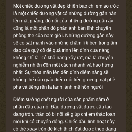
Một chiếc dương vật đẹp khiến bao chị em ao ước
là một chiếc dương vật có những đường gân hằn
lên mặt phẳng, độ nổi của những đường gân ấy
cũng là một phần đó phản ánh bản lĩnh chuyện
phòng the của nam giới. Những đường gân này
sẽ cọ sát mạnh vào những chấm li ti bên trong âm
đạo của quý cô để quá trình lên đỉnh của nàng
không chỉ là "có khả năng xảy ra", mà là chuyện
nghiễm nhiên đến một cách nhanh và hào hứng
nhất. Sự thỏa mãn lên đến đỉnh điểm nàng sẽ
không thể nào giấu diếm nổi trên gương mặt phê
pha và tiếng rên la lanh lảnh mê hồn người.
Điểm sướng chết người của sản phẩm nằm ở
phần đầu của nó. Đầu dương vật được cấu tạo
dạng tròn, thân có bi nổi sẽ giúp chị em thác loạn
mỗi khi có chuyển động. Chiếc đầu linh hoạt này
có thể xoay tròn để kích thích đạt được theo dạng