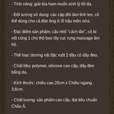
- Tính năng: giải tỏa ham muốn sinh lý tối đa.
- Đối tượng sử dụng: các cặp đôi làm tình les, có
thể dùng cho cả đàn ông ở lỗ hậu môn nữa.
- Đặc điểm sản phẩm: cậu nhỏ "cách tân", có bi
nổi cùng 1 chú thỏ bao lấy cục rung massage âm
hộ.
- Thể loại: dương vật đặc ruột 2 đầu có dây đeo.
- Chất liệu: polymer, silicone cao cấp, dây đeo
bằng da.
- Kích thước: chiều cao 20cm x Chiều ngang
3,6cm.
- Chất lượng: sản phẩm cao cấp, đạt tiêu chuẩn
Châu Á.