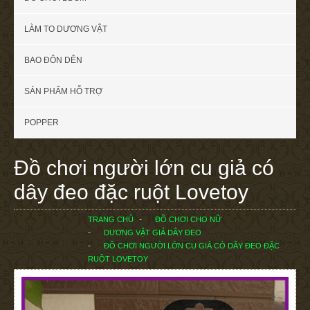
LÀM TO DƯƠNG VẬT
BAO ĐÔN DÊN
SẢN PHẨM HỖ TRỢ
POPPER
Đồ chơi người lớn cu giả có
dây đeo đặc ruột Lovetoy
TRANG CHỦ
ĐỒ CHƠI CHO NỮ
DƯƠNG VẬT GIẢ DÂY ĐEO
ĐỒ CHƠI NGƯỜI LỚN CU GIẢ CÓ DÂY ĐEO ĐẶC
RUỘT LOVETOY