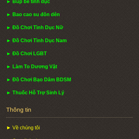
► Búp bê tình dục
► Bao cao su đôn dên
► Đồ Chơi Tình Dục Nữ
► Đồ Chơi Tình Dục Nam
► Đồ Chơi LGBT
► Làm To Dương Vật
► Đồ Chơi Bạo Dâm BDSM
► Thuốc Hỗ Trợ Sinh Lý
Thông tin
► Về chúng tôi