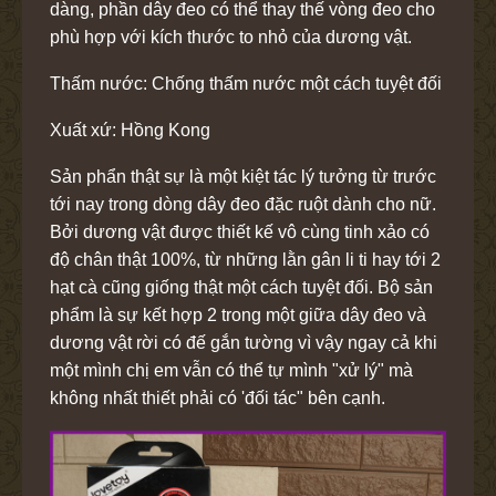
dàng, phần dây đeo có thể thay thế vòng đeo cho
phù hợp với kích thước to nhỏ của dương vật.
Thấm nước: Chống thấm nước một cách tuyệt đối
Xuất xứ: Hồng Kong
Sản phẩn thật sự là một kiệt tác lý tưởng từ trước
tới nay trong dòng dây đeo đặc ruột dành cho nữ.
Bởi dương vật được thiết kế vô cùng tinh xảo có
độ chân thật 100%, từ những lằn gân li ti hay tới 2
hạt cà cũng giống thật một cách tuyệt đối. Bộ sản
phẩm là sự kết hợp 2 trong một giữa dây đeo và
dương vật rời có đế gắn tường vì vậy ngay cả khi
một mình chị em vẫn có thể tự mình "xử lý" mà
không nhất thiết phải có 'đối tác" bên cạnh.