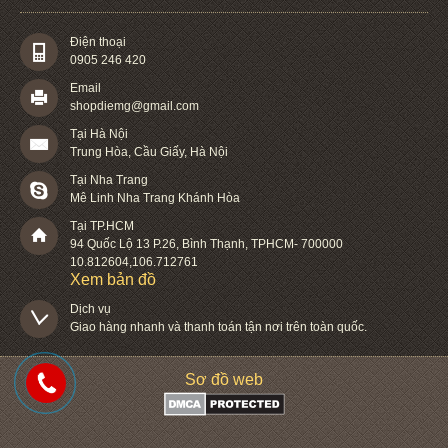
Điện thoại
0905 246 420
Email
shopdiemg@gmail.com
Tại Hà Nội
Trung Hòa, Cầu Giấy, Hà Nội
Tại Nha Trang
Mê Linh Nha Trang Khánh Hòa
Tại TP.HCM
94 Quốc Lộ 13 P.26
,
Bình Thạnh
,
TPHCM
-
700000
10.812604
,
106.712761
Xem bản đồ
Dịch vụ

Giao hàng nhanh và thanh toán tận nơi trên toàn quốc.
Sơ đồ web