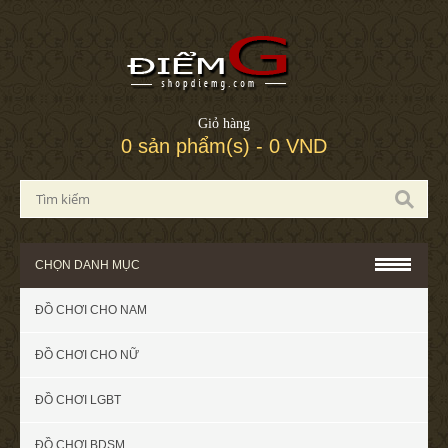
Giỏ hàng
0 sản phẩm(s) - 0 VND
CHỌN DANH MỤC
ĐỒ CHƠI CHO NAM
ĐỒ CHƠI CHO NỮ
ĐỒ CHƠI LGBT
ĐỒ CHƠI BDSM